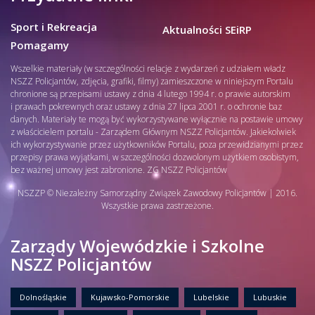
Sport i Rekreacja
Aktualności SEiRP
Pomagamy
Wszelkie materiały (w szczególności relacje z wydarzeń z udziałem władz
NSZZ Policjantów, zdjęcia, grafiki, filmy) zamieszczone w niniejszym Portalu
chronione są przepisami ustawy z dnia 4 lutego 1994 r. o prawie autorskim
i prawach pokrewnych oraz ustawy z dnia 27 lipca 2001 r. o ochronie baz
danych. Materiały te mogą być wykorzystywane wyłącznie na postawie umowy
z właścicielem portalu - Zarządem Głównym NSZZ Policjantów. Jakiekolwiek
ich wykorzystywanie przez użytkowników Portalu, poza przewidzianymi przez
przepisy prawa wyjątkami, w szczególności dozwolonym użytkiem osobistym,
bez ważnej umowy jest zabronione. ZG NSZZ Policjantów
NSZZP © Niezależny Samorządny Związek Zawodowy Policjantów | 2016.
Wszystkie prawa zastrzeżone.
Zarządy Wojewódzkie i Szkolne
NSZZ Policjantów
Dolnośląskie
Kujawsko-Pomorskie
Lubelskie
Lubuskie