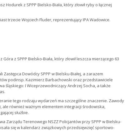
sz Hodurek z SPPP Bielsko-Biała, który złowił ryby o łącznej
iast trzecie Wojciech Fluder, reprezentujący IPA Wadowice.
óra z SPPP Bielsko-Biała, który złowił leszcza mierzącego 63
li Zastępca Dowódcy SPPP w Bielsku-Białej, a zarazem
ów podinsp. Kazimierz Barbachowski oraz przedstawiciele
 śląskiego: I Wiceprzewodniczący Andrzej Socha, a także
as.
ieranie tego rodzaju wydarzeń ma szczególne znaczenie. Zawody
ji, ale również ważnym elementem integracji środowiska,
ającej służbie.
tywa Zarządu Terenowego NSZZ Policjantów przy SPPP w Bielsku-
wpisała się w kalendarz związkowych przedsięwzięć sportowo-