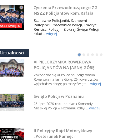
Życzenia Przewodniczącego ZG
W Biedrusku, pod Tablicą Pamiątkową
poświęconą starszemu sierżantowi Mar
NSZZ Policjantów kom. Rafała
..
więcej
Jankowskiego z okazji Święta
Szanowne Policjantki, Szanowni
Policji 2026
Policjanci, Pracownicy Policji, Emeryci i
50-lecie BOA. Zarząd Główny NSZZ
Renciści Policyjni Z okazji Święta Policji
skład ..
więcej
Policjantów z uznaniem
dla funkcjonariuszy policyjnej
17 lipca 2026 roku w Muzeum Wojska
NSZZ Policjantów: Policja nie może
formacji kontrterrorystycznej
Polskiego w Warszawie odbyła się uroczysta
być wciągana w bieżące spory
gala z okazji 50-lecia Centralnego
polityczne
Pododdziału ..
więcej
W przestrzeni publicznej po raz kolejny
Aktualnosci
pojawiły się wypowiedzi, które uderzają
•
•
•
•
•
•
XI PIELGRZYMKA ROWEROWA
w funkcjonariuszki i funkcjonariuszy
POLICJANTÓW NA JASNĄ GÓRĘ
Policj ..
więcej
Zakończyła się XI Policyjna Pielgrzymka
Dodatkowe zarobkowanie
Rowerowa na Jasną Górę. 26 rowerzystów
policjantów. NSZZP: obecne
wyjechało w drogę po mszy święte ..
więcej
rozwiązania wymagają zmian
Do Sejmu trafiła petycja dotycząca
zmiany przepisów regulujących
Święto Policji w Poznaniu
podejmowanie przez policjantów
28 lipca 2026 roku na placu Komendy
dodatkowej pracy zarobkowe ..
więcej
Miejskiej Policji w Poznaniu odbył ..
więcej
Krok 1. Umorzenie. Krok 2. Walka
z hejtem
Postępowanie dotyczące interwencji
II Policyjny Rajd Motocyklowy
Policji w miejscu zamieszkania red.
Tomasza Sakiewicza zostało umorzone.
„Posterunek Pamięci”
To ważna decyzj ..
więcej
Zarząd Wojewódzki NSZZ Policjantów w