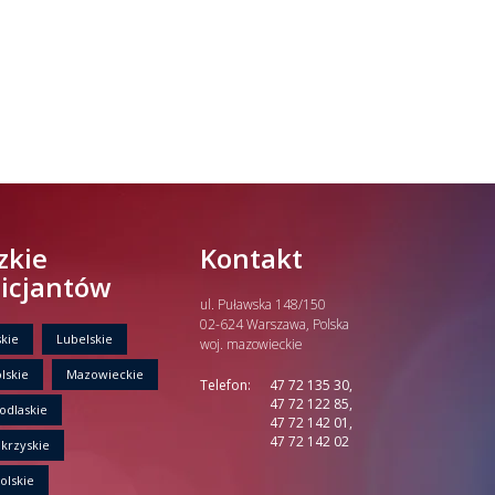
zkie
Kontakt
licjantów
ul. Puławska 148/150
02-624 Warszawa, Polska
kie
Lubelskie
woj. mazowieckie
lskie
Mazowieckie
Telefon:
47 72 135 30,
47 72 122 85,
odlaskie
47 72 142 01,
47 72 142 02
krzyskie
olskie