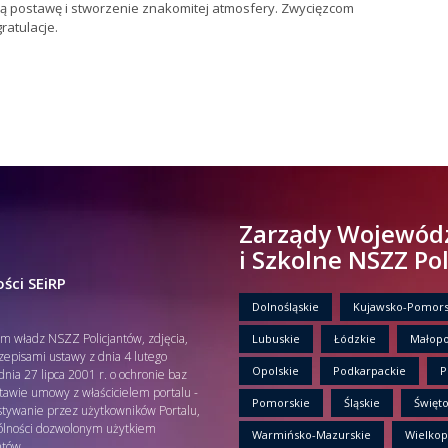
ą postawę i stworzenie znakomitej atmosfery. Zwycięzcom
atulacje.
Zarządy Wojewód
i Szkolne NSZZ Po
ści SEiRP
Dolnośląskie
Kujawsko-Pomors
em władz NSZZ Policjantów, zdjęcia,
Lubuskie
Łódzkie
Małopo
rzepisami ustawy z dnia 4 lutego
Opolskie
Podkarpackie
P
nia 27 lipca 2001 r. o ochronie baz
tawie umowy z właścicielem portalu -
Pomorskie
Śląskie
Święto
tywanie przez użytkowników Portalu,
gólności dozwolonym użytkiem
Warmińsko-Mazurskie
Wielkop
ntów