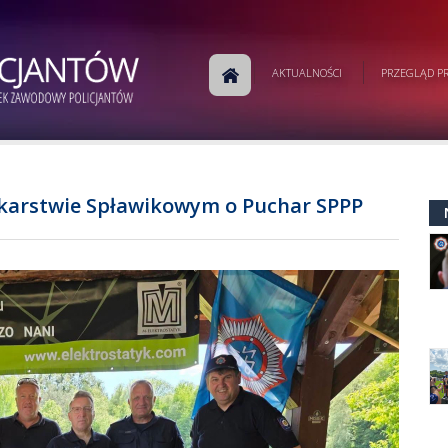
AKTUALNOŚCI
PRZEGLĄD PR
karstwie Spławikowym o Puchar SPPP