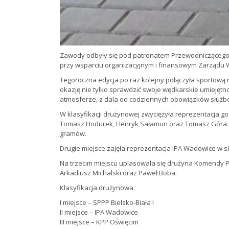
Zawody odbyły się pod patronatem Przewodniczącego
przy wsparciu organizacyjnym i finansowym Zarządu 
Tegoroczna edycja po raz kolejny połączyła sportową ry
okazję nie tylko sprawdzić swoje wędkarskie umiejętno
atmosferze, z dala od codziennych obowiązków służb
W klasyfikacji drużynowej zwyciężyła reprezentacja gos
Tomasz Hodurek, Henryk Sałamun oraz Tomasz Góra. Ł
gramów.
Drugie miejsce zajęła reprezentacja IPA Wadowice w sk
Na trzecim miejscu uplasowała się drużyna Komendy Pow
Arkadiusz Michalski oraz Paweł Boba.
Klasyfikacja drużynowa:
I miejsce – SPPP Bielsko-Biała I
II miejsce – IPA Wadowice
III miejsce – KPP Oświęcim