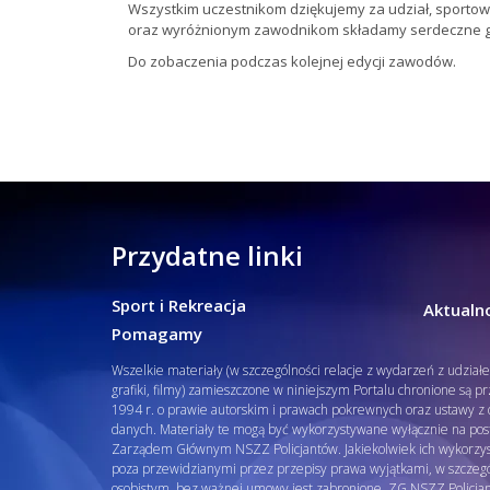
Wszystkim uczestnikom dziękujemy za udział, sportow
oraz wyróżnionym zawodnikom składamy serdeczne gr
Do zobaczenia podczas kolejnej edycji zawodów.
Przydatne linki
Sport i Rekreacja
Aktualno
Pomagamy
Wszelkie materiały (w szczególności relacje z wydarzeń z udział
grafiki, filmy) zamieszczone w niniejszym Portalu chronione są p
1994 r. o prawie autorskim i prawach pokrewnych oraz ustawy z d
danych. Materiały te mogą być wykorzystywane wyłącznie na pos
Zarządem Głównym NSZZ Policjantów. Jakiekolwiek ich wykorzys
poza przewidzianymi przez przepisy prawa wyjątkami, w szcze
osobistym, bez ważnej umowy jest zabronione. ZG NSZZ Policja