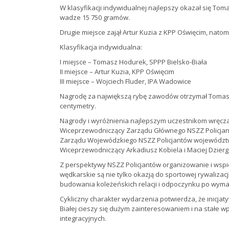
W klasyfikacji indywidualnej najlepszy okazał się Toma
wadze 15 750 gramów.
Drugie miejsce zajął Artur Kuzia z KPP Oświęcim, natom
Klasyfikacja indywidualna:
I miejsce – Tomasz Hodurek, SPPP Bielsko-Biała
II miejsce – Artur Kuzia, KPP Oświęcim
III miejsce – Wojciech Fluder, IPA Wadowice
Nagrodę za największą rybę zawodów otrzymał Tomasz G
centymetry.
Nagrody i wyróżnienia najlepszym uczestnikom wręcza
Wiceprzewodniczący Zarządu Głównego NSZZ Policjant
Zarządu Wojewódzkiego NSZZ Policjantów województwa
Wiceprzewodniczący Arkadiusz Kobiela i Maciej Dzierg
Z perspektywy NSZZ Policjantów organizowanie i wsp
wędkarskie są nie tylko okazją do sportowej rywalizac
budowania koleżeńskich relacji i odpoczynku po wymag
Cykliczny charakter wydarzenia potwierdza, że inicja
Białej cieszy się dużym zainteresowaniem i na stałe 
integracyjnych.