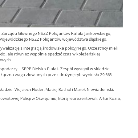
 Zarządu Głównego NSZZ Policjantów Rafała Jankowskiego,
Wojewódzkiego NSZZ Policjantów województwa śląskiego.
walizację z integracją środowiska policyjnego. Uczestnicy mieli
ści, ale również wspólnie spędzić czas w koleżeńskiej
owych.
podarzy – SPPP Bielsko-Biała I. Zespół wystąpił w składzie:
ączna waga złowionych przez drużynę ryb wyniosła 29 665
ładzie: Wojciech Fluder, Maciej Bachul i Marek Niewiadomski.
iatowej Policji w Oświęcimiu, którą reprezentowali: Artur Kuzia,