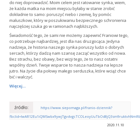
do niej doprowadzić. Moim celem jest ratowanie synka, wiem,
że każda matka na moim miejscu byłaby w stanie zrobić
dokładnie to samo: poruszyć niebo i ziemię, by pomóc
maluszkowi, który w poszukiwaniu bezpiecznego schronienia
najczęściej szuka go w ramionach najbliższych.
Świadomość tego, że sami nie możemy zapewnić Franiowi tego,
co potrzebuje najbardziej, jest dla nas druzgocąca. Jedyna
nadzieja, że historia naszego synka poruszy ludzi o dobrych
sercach, którzy dadzą nam szansę zacząć wszystko od nowa.
Bez strachu, bez obawy, bez wizji tego, że to nasz ostatni
wspólny dzień. Twoje wsparcie to nasza nadzieja na lepsze
jutro. Na życie dla połowy małego serduszka, które wciąż chce
bić i walczyć.
Więcej…
źródło:
https://www.siepomaga.pl/franio-dziennik?
fbclid=IwAR12Eu1iQMSwbx9ywjTgvdvgcTCOLeoyUuTbOd8jQ3sm9ruktvhNmR
2020.11.10