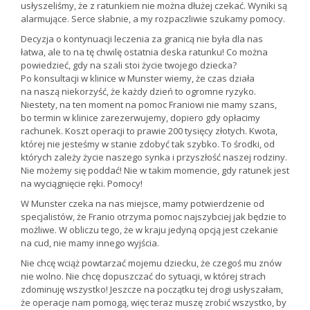
usłyszeliśmy, że z ratunkiem nie można dłużej czekać. Wyniki są
alarmujące. Serce słabnie, a my rozpaczliwie szukamy pomocy.
Decyzja o kontynuacji leczenia za granicą nie była dla nas
łatwa, ale to na tę chwilę ostatnia deska ratunku! Co można
powiedzieć, gdy na szali stoi życie twojego dziecka?
Po konsultacji w klinice w Munster wiemy, że czas działa
na naszą niekorzyść, że każdy dzień to ogromne ryzyko.
Niestety, na ten moment na pomoc Franiowi nie mamy szans,
bo termin w klinice zarezerwujemy, dopiero gdy opłacimy
rachunek. Koszt operacji to prawie 200 tysięcy złotych. Kwota,
której nie jesteśmy w stanie zdobyć tak szybko. To środki, od
których zależy życie naszego synka i przyszłość naszej rodziny.
Nie możemy się poddać! Nie w takim momencie, gdy ratunek jest
na wyciągnięcie ręki. Pomocy!
W Munster czeka na nas miejsce, mamy potwierdzenie od
specjalistów, że Franio otrzyma pomoc najszybciej jak będzie to
możliwe. W obliczu tego, że w kraju jedyną opcją jest czekanie
na cud, nie mamy innego wyjścia.
Nie chcę wciąż powtarzać mojemu dziecku, że czegoś mu znów
nie wolno. Nie chcę dopuszczać do sytuacji, w której strach
zdominuję wszystko! Jeszcze na początku tej drogi usłyszałam,
że operacje nam pomogą, więc teraz muszę zrobić wszystko, by