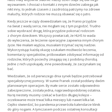
wyzwaniem. I chociaż o kontakt z innymi dziećmi zabiega jak
nikt inny, to jednak czasem z zazdrością patrzymy na zdrowe
maluchy, których rodzice nie muszą obawiać się o jutro.
Kiedy jeszcze w ciąży dowiedziałam się, że Franio przyjdzie
na świat z wadą serca, nie mogłam się z tym pogodzić. Trudno
sobie wyobrazić drogę, którą przyjdzie pokonać rodzicom
z chorym dzieckiem. Wszyscy powtarzali, że HLHS to wada
do wyleczenia, że leczenie operacyjne zapewnia innym chorym
życie. Nie miałam wyjścia, musiałam trzymać się tej nadziei.
Wykorzystując każdą okazję szukałam możliwości leczenia,
komentarzy specjalistów, próbowałam zdobywać informację od
rodziców, których pociechy zmagają się z podobną chorobą.
Jedne z nich uspokajały, inne powodowały, że zaczynałam się
bać.
Wiedziałam, że od pierwszego dnia synek będzie potrzebował
specjalistycznej pomocy. W sumie Franek został poddany dwóm
planowanym operacjom. By małe serce zostało odpowiednio
zabezpieczone, została jedna, najprawdopodobniej ostatnia.
Na tę niestety musimy czekać w bardzo długiej kolejce –
oczekiwanie może trwać kilka miesięcy lub nawet kilka lat.
Ciężko stwierdzić, bo pandemia przewróciła kalendarze klinik
do góry nogami. A tymczasem podczas ostatniej konsultacji