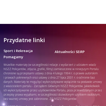
Przydatne linki
Sport i Rekreacja
Aktualności SEiRP
Pomagamy
Wszelkie materiały (w szczególności relacje z wydarzeń z udziałem władz
NSZZ Policjantów, zdjęcia, grafiki, filmy) zamieszczone w niniejszym Portalu
chronione są przepisami ustawy z dnia 4 lutego 1994 r. o prawie autorskim
i prawach pokrewnych oraz ustawy z dnia 27 lipca 2001 r. o ochronie baz
danych. Materiały te mogą być wykorzystywane wyłącznie na postawie umowy
z właścicielem portalu - Zarządem Głównym NSZZ Policjantów. Jakiekolwiek
ich wykorzystywanie przez użytkowników Portalu, poza przewidzianymi przez
przepisy prawa wyjątkami, w szczególności dozwolonym użytkiem osobistym,
bez ważnej umowy jest zabronione. ZG NSZZ Policjantów