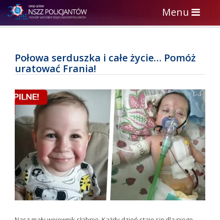
Toggle
Menu
navigation
Połowa serduszka i całe życie… Pomóż
uratować Frania!
Nasz mały wojownik słabnie. Każdy dzień staje się dla niego