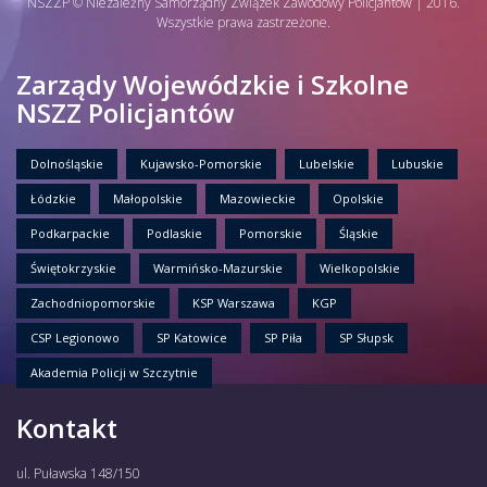
NSZZP © Niezależny Samorządny Związek Zawodowy Policjantów | 2016.
Wszystkie prawa zastrzeżone.
Zarządy Wojewódzkie i Szkolne
NSZZ Policjantów
Dolnośląskie
Kujawsko-Pomorskie
Lubelskie
Lubuskie
Łódzkie
Małopolskie
Mazowieckie
Opolskie
Podkarpackie
Podlaskie
Pomorskie
Śląskie
Świętokrzyskie
Warmińsko-Mazurskie
Wielkopolskie
Zachodniopomorskie
KSP Warszawa
KGP
CSP Legionowo
SP Katowice
SP Piła
SP Słupsk
Akademia Policji w Szczytnie
Kontakt
ul. Puławska 148/150