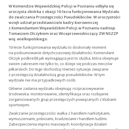
W Komendzie Wojewódzkiej Policji w Poznaniu odbyła się
uroczysta zbiórka z okazji 10-lecia funkcjonowania Wydziału
do zwalczania Przestępczości Pseudokibiców. W uroczystości
wzięli udział przedstawiciele kadry kierowniczej
z Komendantem Wojewódzkim Policji w Poznaniu nadinsp.
Tomaszem Olczykiem oraz Wiceprzewodniczący ZW NSZZP
woj. wielkopolskiego.
10-lecie funkcjonowania wydziału to doskonały moment
na podsumowanie dotychczasowej działalności. Komendant
Olczyk podkreślił jak wymagająca jest to służba, która obejmuje
swoim zakresem nie tylko to, co dzieje się podczas meczów
piłkarskich. Do tego dochodzą również sytuacje związane
z przestępczą działalnością grup pseudokibiców. W tym
wydziale nie ma przypadkowych osób.
Główne zadania wydziału obejmują: rozpracowywanie
środowiska: monitorowanie, identyfikacja oraz rozbijanie
zorganizowanych grup przestępczych powiązanych z klubami
sportowymi.
Zwalczanie przestępczości: walka z handlem narkotykami,
wymuszeniami, pobiciami, kradzieżami i handlem ludźmi.
Zabezpieczenia imprez masowych: koordynacja działań