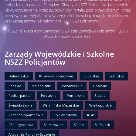
z właścicielem portalu - Zarządem Głównym NSZZ Policjantów. Jakiekolwiek
ich wykorzystywanie przez użytkowników Portalu, poza przewidzianymi przez
przepisy prawa wyjątkami, w szczególności dozwolonym użytkiem osobistym,
bez ważnej umowy jest zabronione. ZG NSZZ Policjantów
NSZZP © Niezależny Samorządny Związek Zawodowy Policjantów | 2016.
Wszystkie prawa zastrzeżone.
Zarządy Wojewódzkie i Szkolne
NSZZ Policjantów
Dolnośląskie
Kujawsko-Pomorskie
Lubelskie
Lubuskie
Łódzkie
Małopolskie
Mazowieckie
Opolskie
Podkarpackie
Podlaskie
Pomorskie
Śląskie
Świętokrzyskie
Warmińsko-Mazurskie
Wielkopolskie
Zachodniopomorskie
KSP Warszawa
KGP
CSP Legionowo
SP Katowice
SP Piła
SP Słupsk
Akademia Policji w Szczytnie