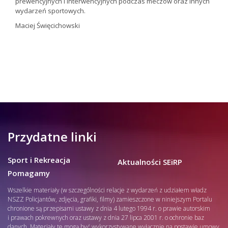
prewencyjnych i interwencyjnych podczas meczów oraz innych
wydarzeń sportowych.
Maciej Święcichowski
Przydatne linki
Sport i Rekreacja
Aktualności SEiRP
Pomagamy
Wszelkie materiały (w szczególności relacje z wydarzeń z udziałem władz
NSZZ Policjantów, zdjęcia, grafiki, filmy) zamieszczone w niniejszym Portalu
chronione są przepisami ustawy z dnia 4 lutego 1994 r. o prawie autorskim
i prawach pokrewnych oraz ustawy z dnia 27 lipca 2001 r. o ochronie baz
danych. Materiały te mogą być wykorzystywane wyłącznie na postawie umowy