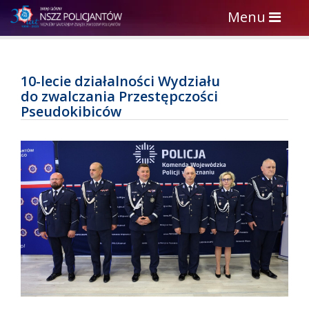
Toggle
Menu
navigation
10-lecie działalności Wydziału
do zwalczania Przestępczości
Pseudokibiców