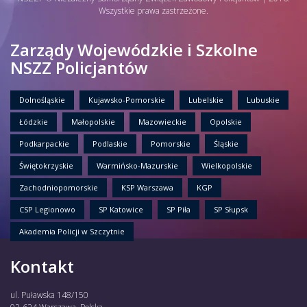
Wszystkie prawa zastrzeżone.
Zarządy Wojewódzkie i Szkolne
NSZZ Policjantów
Dolnośląskie
Kujawsko-Pomorskie
Lubelskie
Lubuskie
Łódzkie
Małopolskie
Mazowieckie
Opolskie
Podkarpackie
Podlaskie
Pomorskie
Śląskie
Świętokrzyskie
Warmińsko-Mazurskie
Wielkopolskie
Zachodniopomorskie
KSP Warszawa
KGP
CSP Legionowo
SP Katowice
SP Piła
SP Słupsk
Akademia Policji w Szczytnie
Kontakt
ul. Puławska 148/150