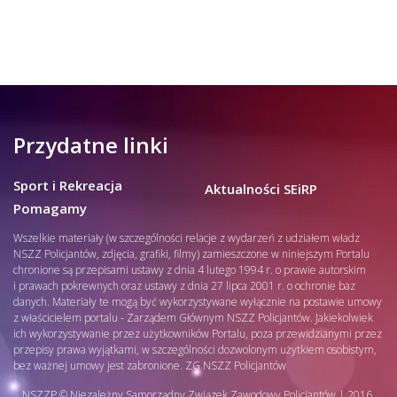
Przydatne linki
Sport i Rekreacja
Aktualności SEiRP
Pomagamy
Wszelkie materiały (w szczególności relacje z wydarzeń z udziałem władz
NSZZ Policjantów, zdjęcia, grafiki, filmy) zamieszczone w niniejszym Portalu
chronione są przepisami ustawy z dnia 4 lutego 1994 r. o prawie autorskim
i prawach pokrewnych oraz ustawy z dnia 27 lipca 2001 r. o ochronie baz
danych. Materiały te mogą być wykorzystywane wyłącznie na postawie umowy
z właścicielem portalu - Zarządem Głównym NSZZ Policjantów. Jakiekolwiek
ich wykorzystywanie przez użytkowników Portalu, poza przewidzianymi przez
przepisy prawa wyjątkami, w szczególności dozwolonym użytkiem osobistym,
bez ważnej umowy jest zabronione. ZG NSZZ Policjantów
NSZZP © Niezależny Samorządny Związek Zawodowy Policjantów | 2016.