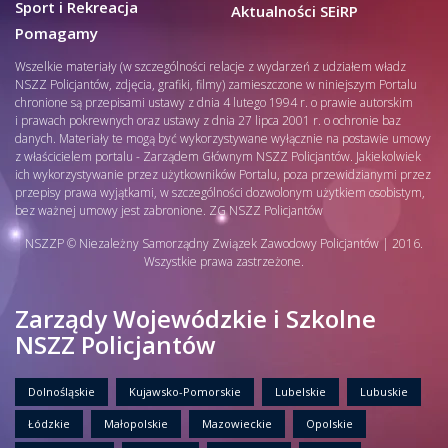
Sport i Rekreacja
Aktualności SEiRP
Pomagamy
Wszelkie materiały (w szczególności relacje z wydarzeń z udziałem władz
NSZZ Policjantów, zdjęcia, grafiki, filmy) zamieszczone w niniejszym Portalu
chronione są przepisami ustawy z dnia 4 lutego 1994 r. o prawie autorskim
i prawach pokrewnych oraz ustawy z dnia 27 lipca 2001 r. o ochronie baz
danych. Materiały te mogą być wykorzystywane wyłącznie na postawie umowy
z właścicielem portalu - Zarządem Głównym NSZZ Policjantów. Jakiekolwiek
ich wykorzystywanie przez użytkowników Portalu, poza przewidzianymi przez
przepisy prawa wyjątkami, w szczególności dozwolonym użytkiem osobistym,
bez ważnej umowy jest zabronione. ZG NSZZ Policjantów
NSZZP © Niezależny Samorządny Związek Zawodowy Policjantów | 2016.
Wszystkie prawa zastrzeżone.
Zarządy Wojewódzkie i Szkolne
NSZZ Policjantów
Dolnośląskie
Kujawsko-Pomorskie
Lubelskie
Lubuskie
Łódzkie
Małopolskie
Mazowieckie
Opolskie