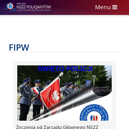
Toggle
Menu
navigation
FIPW
Życzenia od Zarządu Głównego NSZZ