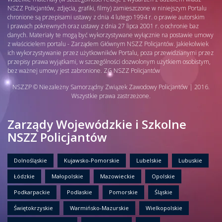
NSZZ Policjantów, zdjęcia, grafiki, filmy) zamieszczone w niniejszym Portalu
chronione są przepisami ustawy z dnia 4 lutego 1994 r. o prawie autorskim
i prawach pokrewnych oraz ustawy z dnia 27 lipca 2001 r. o ochronie baz
danych. Materiały te mogą być wykorzystywane wyłącznie na postawie umowy
z właścicielem portalu - Zarządem Głównym NSZZ Policjantów. Jakiekolwiek
ich wykorzystywanie przez użytkowników Portalu, poza przewidzianymi przez
przepisy prawa wyjątkami, w szczególności dozwolonym użytkiem osobistym,
bez ważnej umowy jest zabronione. ZG NSZZ Policjantów
NSZZP © Niezależny Samorządny Związek Zawodowy Policjantów | 2016.
Wszystkie prawa zastrzeżone.
Zarządy Wojewódzkie i Szkolne
NSZZ Policjantów
Dolnośląskie
Kujawsko-Pomorskie
Lubelskie
Lubuskie
Łódzkie
Małopolskie
Mazowieckie
Opolskie
Podkarpackie
Podlaskie
Pomorskie
Śląskie
Świętokrzyskie
Warmińsko-Mazurskie
Wielkopolskie