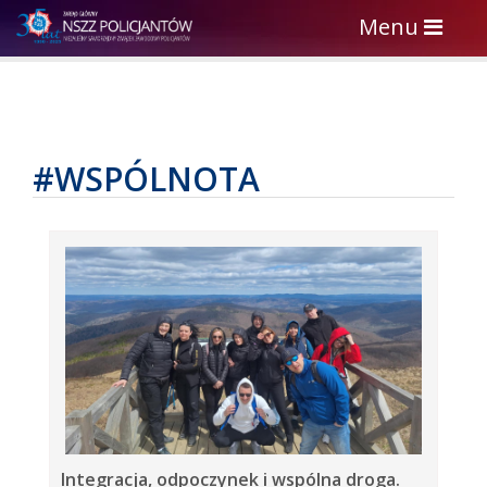
Toggle
Menu
navigation
#WSPÓLNOTA
Integracja, odpoczynek i wspólna droga.