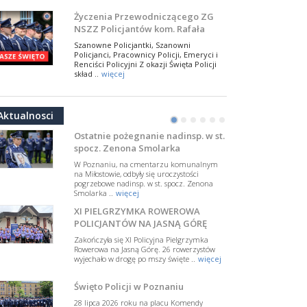
NSZZ Policjantów
Na zaproszenie Zarządu Głównego NSZZ
Życzenia Przewodniczącego ZG
Policjantów w Polsce gościł Rafael Laskowski z
NSZZ Policjantów kom. Rafała
Departamentu Policji w Nowym Jorku, o
Jankowskiego z okazji Święta
..
więcej
Szanowne Policjantki, Szanowni
Policji 2026
Policjanci, Pracownicy Policji, Emeryci i
PAMIĘTAMY I ODDAJMY HOŁD ST.
Renciści Policyjni Z okazji Święta Policji
SIERŻ. MARKOWI SIENICKIEMU
skład ..
więcej
W Biedrusku, pod Tablicą Pamiątkową
NSZZ Policjantów: Policja nie może
poświęconą starszemu sierżantowi Mar
być wciągana w bieżące spory
..
więcej
Aktualnosci
polityczne
•
•
•
•
•
•
W przestrzeni publicznej po raz kolejny
pojawiły się wypowiedzi, które uderzają
Ostatnie pożegnanie nadinsp. w st.
w funkcjonariuszki i funkcjonariuszy
spocz. Zenona Smolarka
Policj ..
więcej
W Poznaniu, na cmentarzu komunalnym
Dodatkowe zarobkowanie
na Miłostowie, odbyły się uroczystości
pogrzebowe nadinsp. w st. spocz. Zenona
policjantów. NSZZP: obecne
Smolarka ..
więcej
rozwiązania wymagają zmian
Do Sejmu trafiła petycja dotycząca
XI PIELGRZYMKA ROWEROWA
zmiany przepisów regulujących
podejmowanie przez policjantów
POLICJANTÓW NA JASNĄ GÓRĘ
dodatkowej pracy zarobkowe ..
więcej
Zakończyła się XI Policyjna Pielgrzymka
Rowerowa na Jasną Górę. 26 rowerzystów
Krok 1. Umorzenie. Krok 2. Walka
wyjechało w drogę po mszy święte ..
więcej
z hejtem
Postępowanie dotyczące interwencji
Święto Policji w Poznaniu
Policji w miejscu zamieszkania red.
Tomasza Sakiewicza zostało umorzone.
28 lipca 2026 roku na placu Komendy