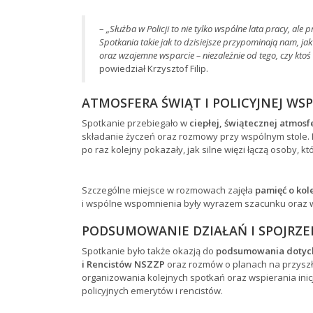
–
„Służba w Policji to nie tylko wspólne lata pracy, ale 
Spotkania takie jak to dzisiejsze przypominają nam, jak
oraz wzajemne wsparcie – niezależnie od tego, czy ktoś 
powiedział Krzysztof Filip.
ATMOSFERA ŚWIĄT I POLICYJNEJ W
Spotkanie przebiegało w
ciepłej, świątecznej atmosf
składanie życzeń oraz rozmowy przy wspólnym stole. Ni
po raz kolejny pokazały, jak silne więzi łączą osoby, 
Szczególne miejsce w rozmowach zajęła
pamięć o kol
i wspólne wspomnienia były wyrazem szacunku oraz wdz
PODSUMOWANIE DZIAŁAŃ I SPOJRZE
Spotkanie było także okazją do
podsumowania dotyc
i Rencistów NSZZP
oraz rozmów o planach na przyszło
organizowania kolejnych spotkań oraz wspierania ini
policyjnych emerytów i rencistów.