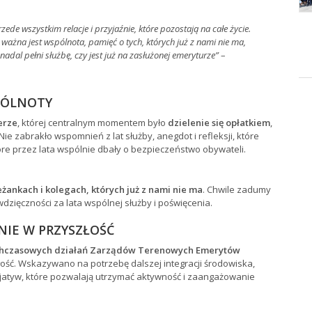
przede wszystkim relacje i przyjaźnie, które pozostają na całe życie.
 ważna jest wspólnota, pamięć o tych, których już z nami nie ma,
nadal pełni służbę, czy jest już na zasłużonej emeryturze”
–
SPÓLNOTY
erze
, której centralnym momentem było
dzielenie się opłatkiem
,
e zabrakło wspomnień z lat służby, anegdot i refleksji, które
które przez lata wspólnie dbały o bezpieczeństwo obywateli.
eżankach i kolegach, których już z nami nie ma
. Chwile zadumy
ięczności za lata wspólnej służby i poświęcenia.
NIE W PRZYSZŁOŚĆ
hczasowych działań Zarządów Terenowych Emerytów
ść. Wskazywano na potrzebę dalszej integracji środowiska,
cjatyw, które pozwalają utrzymać aktywność i zaangażowanie