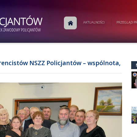
AKTUALNOŚCI
PRZEGLĄD PR
rencistów NSZZ Policjantów – wspólnota,