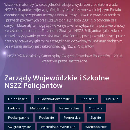
Wszelkie materiały (w szczególności relacje z wydarzeń z udziałem władz
NSZZ Policjantów, zdjęcia, grafiki, filmy) zamieszczone w niniejszym Portalu
chronione są przepisami ustawy z dnia 4 lutego 1994 r. o prawie autorskim
i prawach pokrewnych oraz ustawy z dnia 27 lipca 2001 r. o ochronie baz
danych. Materiały te mogą być wykorzystywane wyłącznie na postawie umowy
z właścicielem portalu - Zarządem Głównym NSZZ Policjantów. Jakiekolwiek
ich wykorzystywanie przez użytkowników Portalu, poza przewidzianymi przez
przepisy prawa wyjątkami, w szczególności dozwolonym użytkiem osobistym,
bez ważnej umowy jest zabronione. ZG NSZZ Policjantów
NSZZP © Niezależny Samorządny Związek Zawodowy Policjantów | 2016.
Wszystkie prawa zastrzeżone.
Zarządy Wojewódzkie i Szkolne
NSZZ Policjantów
Dolnośląskie
Kujawsko-Pomorskie
Lubelskie
Lubuskie
Łódzkie
Małopolskie
Mazowieckie
Opolskie
Podkarpackie
Podlaskie
Pomorskie
Śląskie
Świętokrzyskie
Warmińsko-Mazurskie
Wielkopolskie