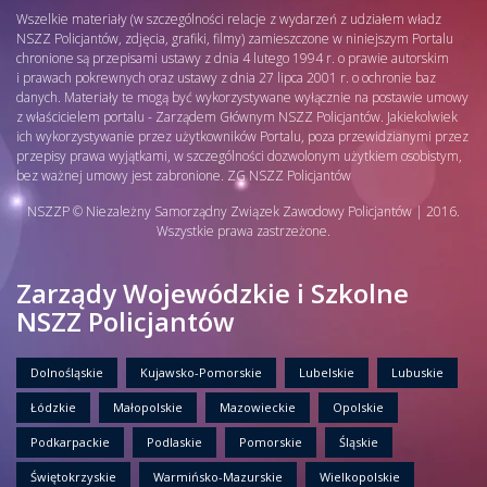
Wszelkie materiały (w szczególności relacje z wydarzeń z udziałem władz
NSZZ Policjantów, zdjęcia, grafiki, filmy) zamieszczone w niniejszym Portalu
chronione są przepisami ustawy z dnia 4 lutego 1994 r. o prawie autorskim
i prawach pokrewnych oraz ustawy z dnia 27 lipca 2001 r. o ochronie baz
danych. Materiały te mogą być wykorzystywane wyłącznie na postawie umowy
z właścicielem portalu - Zarządem Głównym NSZZ Policjantów. Jakiekolwiek
ich wykorzystywanie przez użytkowników Portalu, poza przewidzianymi przez
przepisy prawa wyjątkami, w szczególności dozwolonym użytkiem osobistym,
bez ważnej umowy jest zabronione. ZG NSZZ Policjantów
NSZZP © Niezależny Samorządny Związek Zawodowy Policjantów | 2016.
Wszystkie prawa zastrzeżone.
Zarządy Wojewódzkie i Szkolne
NSZZ Policjantów
Dolnośląskie
Kujawsko-Pomorskie
Lubelskie
Lubuskie
Łódzkie
Małopolskie
Mazowieckie
Opolskie
Podkarpackie
Podlaskie
Pomorskie
Śląskie
Świętokrzyskie
Warmińsko-Mazurskie
Wielkopolskie