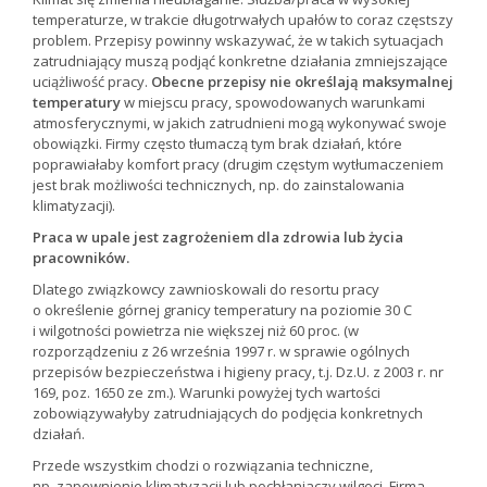
temperaturze, w trakcie długotrwałych upałów to coraz częstszy
problem. Przepisy powinny wskazywać, że w takich sytuacjach
zatrudniający muszą podjąć konkretne działania zmniejszające
uciążliwość pracy.
Obecne przepisy nie określają maksymalnej
temperatury
w miejscu pracy, spowodowanych warunkami
atmosferycznymi, w jakich zatrudnieni mogą wykonywać swoje
obowiązki. Firmy często tłumaczą tym brak działań, które
poprawiałaby komfort pracy (drugim częstym wytłumaczeniem
jest brak możliwości technicznych, np. do zainstalowania
klimatyzacji).
Praca w upale jest zagrożeniem dla zdrowia lub życia
pracowników.
Dlatego związkowcy zawnioskowali do resortu pracy
o określenie górnej granicy temperatury na poziomie 30 C
i wilgotności powietrza nie większej niż 60 proc. (w
rozporządzeniu z 26 września 1997 r. w sprawie ogólnych
przepisów bezpieczeństwa i higieny pracy, t.j. Dz.U. z 2003 r. nr
169, poz. 1650 ze zm.). Warunki powyżej tych wartości
zobowiązywałyby zatrudniających do podjęcia konkretnych
działań.
Przede wszystkim chodzi o rozwiązania techniczne,
np. zapewnienie klimatyzacji lub pochłaniaczy wilgoci. Firma