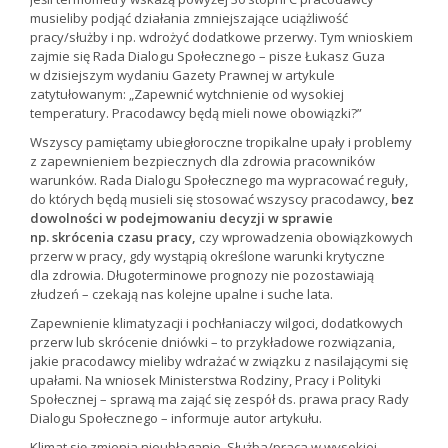
musieliby podjąć działania zmniejszające uciążliwość
pracy/służby i np. wdrożyć dodatkowe przerwy. Tym wnioskiem
zajmie się Rada Dialogu Społecznego – pisze Łukasz Guza
w dzisiejszym wydaniu Gazety Prawnej w artykule
zatytułowanym: „Zapewnić wytchnienie od wysokiej
temperatury. Pracodawcy będą mieli nowe obowiązki?”
Wszyscy pamiętamy ubiegłoroczne tropikalne upały i problemy
z zapewnieniem bezpiecznych dla zdrowia pracowników
warunków. Rada Dialogu Społecznego ma wypracować reguły,
do których będą musieli się stosować wszyscy pracodawcy,
bez
dowolności w podejmowaniu decyzji w sprawie
np. skrócenia czasu pracy,
czy wprowadzenia obowiązkowych
przerw w pracy, gdy wystąpią określone warunki krytyczne
dla zdrowia. Długoterminowe prognozy nie pozostawiają
złudzeń – czekają nas kolejne upalne i suche lata.
Zapewnienie klimatyzacji i pochłaniaczy wilgoci, dodatkowych
przerw lub skrócenie dniówki – to przykładowe rozwiązania,
jakie pracodawcy mieliby wdrażać w związku z nasilającymi się
upałami. Na wniosek Ministerstwa Rodziny, Pracy i Polityki
Społecznej – sprawą ma zająć się zespół ds. prawa pracy Rady
Dialogu Społecznego – informuje autor artykułu.
Klimat się zmienia nieubłaganie. Służba/praca w wysokiej