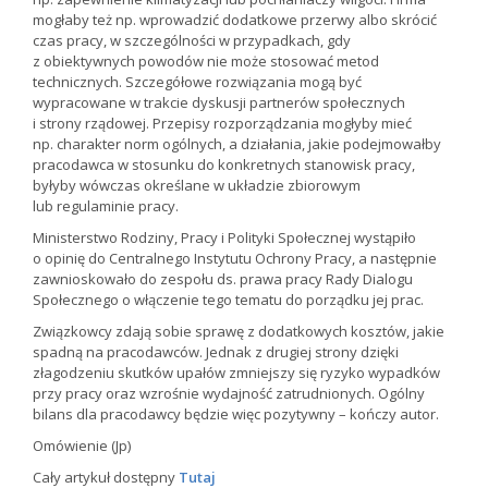
mogłaby też np. wprowadzić dodatkowe przerwy albo skrócić
czas pracy, w szczególności w przypadkach, gdy
z obiektywnych powodów nie może stosować metod
technicznych. Szczegółowe rozwiązania mogą być
wypracowane w trakcie dyskusji partnerów społecznych
i strony rządowej. Przepisy rozporządzania mogłyby mieć
np. charakter norm ogólnych, a działania, jakie podejmowałby
pracodawca w stosunku do konkretnych stanowisk pracy,
byłyby wówczas określane w układzie zbiorowym
lub regulaminie pracy.
Ministerstwo Rodziny, Pracy i Polityki Społecznej wystąpiło
o opinię do Centralnego Instytutu Ochrony Pracy, a następnie
zawnioskowało do zespołu ds. prawa pracy Rady Dialogu
Społecznego o włączenie tego tematu do porządku jej prac.
Związkowcy zdają sobie sprawę z dodatkowych kosztów, jakie
spadną na pracodawców. Jednak z drugiej strony dzięki
złagodzeniu skutków upałów zmniejszy się ryzyko wypadków
przy pracy oraz wzrośnie wydajność zatrudnionych. Ogólny
bilans dla pracodawcy będzie więc pozytywny – kończy autor.
Omówienie (Jp)
Cały artykuł dostępny
Tutaj