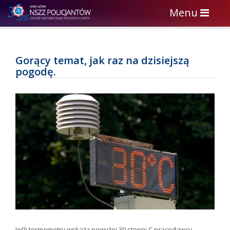
Toggle
Menu
navigation
Gorący temat, jak raz na dzisiejszą
pogodę.
Jeśli termometry wskażą powyżej 30 stopni C pracodawcy