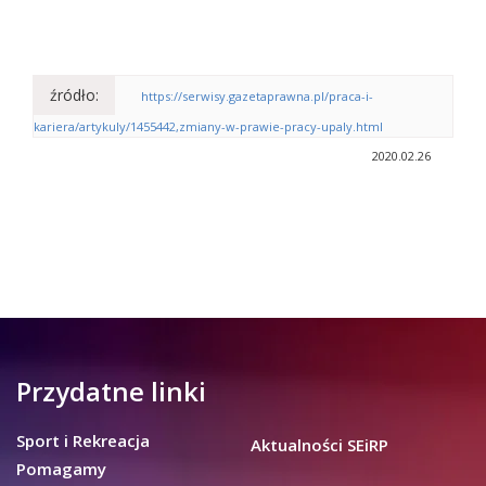
źródło:
https://serwisy.gazetaprawna.pl/praca-i-
kariera/artykuly/1455442,zmiany-w-prawie-pracy-upaly.html
2020.02.26
Przydatne linki
Sport i Rekreacja
Aktualności SEiRP
Pomagamy