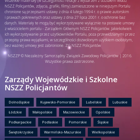
Wszelkie materiały (w szczególności relacje z wydarzeń z udziałem władz
NSZZ Policjantów, zdjęcia, grafiki, filmy) zamieszczone w niniejszym Portalu
chronione są przepisami ustawy z dnia 4 lutego 1994 r. o prawie autorskim
i prawach pokrewnych oraz ustawy z dnia 27 lipca 2001 r. o ochronie baz
danych. Materiały te mogą być wykorzystywane wyłącznie na postawie umowy
z właścicielem portalu - Zarządem Głównym NSZZ Policjantów. Jakiekolwiek
ich wykorzystywanie przez użytkowników Portalu, poza przewidzianymi przez
przepisy prawa wyjątkami, w szczególności dozwolonym użytkiem osobistym,
bez ważnej umowy jest zabronione. ZG NSZZ Policjantów
NSZZP © Niezależny Samorządny Związek Zawodowy Policjantów | 2016.
Wszystkie prawa zastrzeżone.
Zarządy Wojewódzkie i Szkolne
NSZZ Policjantów
Dolnośląskie
Kujawsko-Pomorskie
Lubelskie
Lubuskie
Łódzkie
Małopolskie
Mazowieckie
Opolskie
Podkarpackie
Podlaskie
Pomorskie
Śląskie
Świętokrzyskie
Warmińsko-Mazurskie
Wielkopolskie