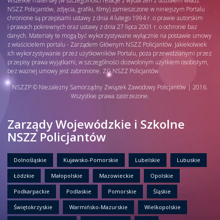
Wszelkie materiały (w szczególności relacje z wydarzeń z udziałem władz
NSZZ Policjantów, zdjęcia, grafiki, filmy) zamieszczone w niniejszym Portalu
chronione są przepisami ustawy z dnia 4 lutego 1994 r. o prawie autorskim
i prawach pokrewnych oraz ustawy z dnia 27 lipca 2001 r. o ochronie baz
danych. Materiały te mogą być wykorzystywane wyłącznie na postawie umowy
z właścicielem portalu - Zarządem Głównym NSZZ Policjantów. Jakiekolwiek
ich wykorzystywanie przez użytkowników Portalu, poza przewidzianymi przez
przepisy prawa wyjątkami, w szczególności dozwolonym użytkiem osobistym,
bez ważnej umowy jest zabronione. ZG NSZZ Policjantów
NSZZP © Niezależny Samorządny Związek Zawodowy Policjantów | 2016.
Wszystkie prawa zastrzeżone.
Zarządy Wojewódzkie i Szkolne
NSZZ Policjantów
Dolnośląskie
Kujawsko-Pomorskie
Lubelskie
Lubuskie
Łódzkie
Małopolskie
Mazowieckie
Opolskie
Podkarpackie
Podlaskie
Pomorskie
Śląskie
Świętokrzyskie
Warmińsko-Mazurskie
Wielkopolskie