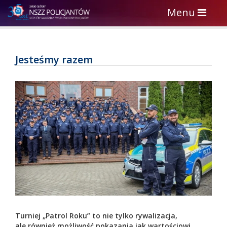
Toggle
Menu
navigation
Jesteśmy razem
Turniej „Patrol Roku” to nie tylko rywalizacja,
ale również możliwość pokazania jak wartościowi