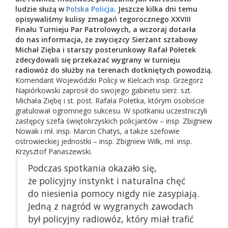
ludzie służą w
Polska Policja
.
Jeszcze kilka dni temu
opisywaliśmy kulisy zmagań tegorocznego XXVIII
Finału Turnieju Par Patrolowych, a wczoraj dotarła
do nas informacja, że zwycięzcy Sierżant sztabowy
Michał Zięba i starszy posterunkowy Rafał Połetek
zdecydowali się przekazać wygrany w turnieju
radiowóz do służby na terenach dotkniętych powodzią.
Komendant Wojewódzki Policji w Kielcach insp. Grzegorz
Napiórkowski zaprosił do swojego gabinetu sierż. szt.
Michała Ziębę i st. post. Rafała Połetka, którym osobiście
gratulował ogromnego sukcesu. W spotkaniu uczestniczyli
zastępcy szefa świętokrzyskich policjantów – insp. Zbigniew
Nowak i mł. insp. Marcin Chatys, a także szefowie
ostrowieckiej jednostki – insp. Zbigniew Wilk, mł. insp.
Krzysztof Panaszewski.
Podczas spotkania okazało się,
że policyjny instynkt i naturalna chęć
do niesienia pomocy nigdy nie zasypiają.
Jedną z nagród w wygranych zawodach
był policyjny radiowóz, który miał trafić