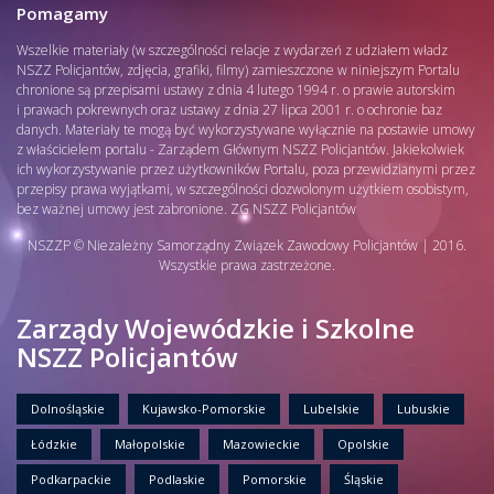
Pomagamy
Wszelkie materiały (w szczególności relacje z wydarzeń z udziałem władz
NSZZ Policjantów, zdjęcia, grafiki, filmy) zamieszczone w niniejszym Portalu
chronione są przepisami ustawy z dnia 4 lutego 1994 r. o prawie autorskim
i prawach pokrewnych oraz ustawy z dnia 27 lipca 2001 r. o ochronie baz
danych. Materiały te mogą być wykorzystywane wyłącznie na postawie umowy
z właścicielem portalu - Zarządem Głównym NSZZ Policjantów. Jakiekolwiek
ich wykorzystywanie przez użytkowników Portalu, poza przewidzianymi przez
przepisy prawa wyjątkami, w szczególności dozwolonym użytkiem osobistym,
bez ważnej umowy jest zabronione. ZG NSZZ Policjantów
NSZZP © Niezależny Samorządny Związek Zawodowy Policjantów | 2016.
Wszystkie prawa zastrzeżone.
Zarządy Wojewódzkie i Szkolne
NSZZ Policjantów
Dolnośląskie
Kujawsko-Pomorskie
Lubelskie
Lubuskie
Łódzkie
Małopolskie
Mazowieckie
Opolskie
Podkarpackie
Podlaskie
Pomorskie
Śląskie