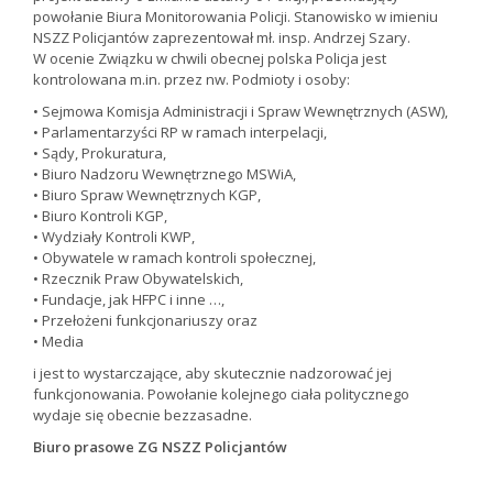
powołanie Biura Monitorowania Policji. Stanowisko w imieniu
NSZZ Policjantów zaprezentował mł. insp. Andrzej Szary.
W ocenie Związku w chwili obecnej polska Policja jest
kontrolowana m.in. przez nw. Podmioty i osoby:
• Sejmowa Komisja Administracji i Spraw Wewnętrznych (ASW),
• Parlamentarzyści RP w ramach interpelacji,
• Sądy, Prokuratura,
• Biuro Nadzoru Wewnętrznego MSWiA,
• Biuro Spraw Wewnętrznych KGP,
• Biuro Kontroli KGP,
• Wydziały Kontroli KWP,
• Obywatele w ramach kontroli społecznej,
• Rzecznik Praw Obywatelskich,
• Fundacje, jak HFPC i inne …,
• Przełożeni funkcjonariuszy oraz
• Media
i jest to wystarczające, aby skutecznie nadzorować jej
funkcjonowania. Powołanie kolejnego ciała politycznego
wydaje się obecnie bezzasadne.
Biuro prasowe ZG NSZZ Policjantów