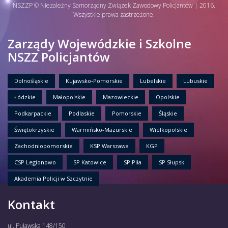
NSZZP © Niezależny Samorządny Związek Zawodowy Policjantów | 2016.
Wszystkie prawa zastrzeżone.
Zarządy Wojewódzkie i Szkolne
NSZZ Policjantów
Dolnośląskie
Kujawsko-Pomorskie
Lubelskie
Lubuskie
Łódzkie
Małopolskie
Mazowieckie
Opolskie
Podkarpackie
Podlaskie
Pomorskie
Śląskie
Świętokrzyskie
Warmińsko-Mazurskie
Wielkopolskie
Zachodniopomorskie
KSP Warszawa
KGP
CSP Legionowo
SP Katowice
SP Piła
SP Słupsk
Akademia Policji w Szczytnie
Kontakt
ul. Puławska 148/150