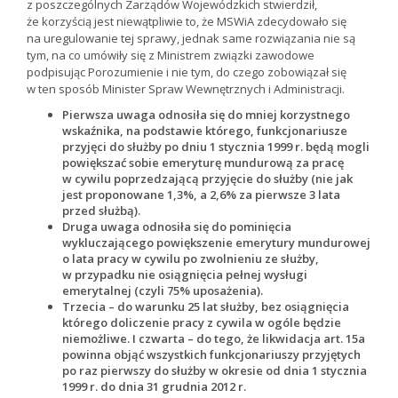
z poszczególnych Zarządów Wojewódzkich stwierdził,
że korzyścią jest niewątpliwie to, że MSWiA zdecydowało się
na uregulowanie tej sprawy, jednak same rozwiązania nie są
tym, na co umówiły się z Ministrem związki zawodowe
podpisując Porozumienie i nie tym, do czego zobowiązał się
w ten sposób Minister Spraw Wewnętrznych i Administracji.
Pierwsza uwaga odnosiła się do mniej korzystnego
wskaźnika, na podstawie którego, funkcjonariusze
przyjęci do służby po dniu 1 stycznia 1999 r. będą mogli
powiększać sobie emeryturę mundurową za pracę
w cywilu poprzedzającą przyjęcie do służby (nie jak
jest proponowane 1,3%, a 2,6% za pierwsze 3 lata
przed służbą).
Druga uwaga odnosiła się do pominięcia
wykluczającego powiększenie emerytury mundurowej
o lata pracy w cywilu po zwolnieniu ze służby,
w przypadku nie osiągnięcia pełnej wysługi
emerytalnej (czyli 75% uposażenia).
Trzecia – do warunku 25 lat służby, bez osiągnięcia
którego doliczenie pracy z cywila w ogóle będzie
niemożliwe. I czwarta – do tego, że likwidacja art. 15a
powinna objąć wszystkich funkcjonariuszy przyjętych
po raz pierwszy do służby w okresie od dnia 1 stycznia
1999 r. do dnia 31 grudnia 2012 r.