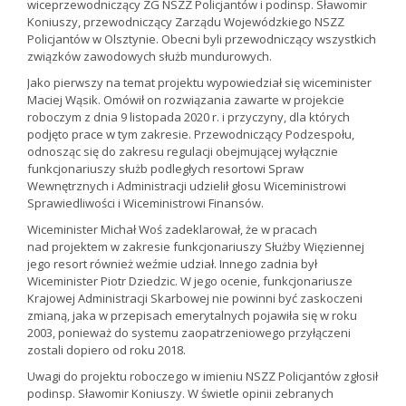
wiceprzewodniczący ZG NSZZ Policjantów i podinsp. Sławomir
Koniuszy, przewodniczący Zarządu Wojewódzkiego NSZZ
Policjantów w Olsztynie. Obecni byli przewodniczący wszystkich
związków zawodowych służb mundurowych.
Jako pierwszy na temat projektu wypowiedział się wiceminister
Maciej Wąsik. Omówił on rozwiązania zawarte w projekcie
roboczym z dnia 9 listopada 2020 r. i przyczyny, dla których
podjęto prace w tym zakresie. Przewodniczący Podzespołu,
odnosząc się do zakresu regulacji obejmującej wyłącznie
funkcjonariuszy służb podległych resortowi Spraw
Wewnętrznych i Administracji udzielił głosu Wiceministrowi
Sprawiedliwości i Wiceministrowi Finansów.
Wiceminister Michał Woś zadeklarował, że w pracach
nad projektem w zakresie funkcjonariuszy Służby Więziennej
jego resort również weźmie udział. Innego zadnia był
Wiceminister Piotr Dziedzic. W jego ocenie, funkcjonariusze
Krajowej Administracji Skarbowej nie powinni być zaskoczeni
zmianą, jaka w przepisach emerytalnych pojawiła się w roku
2003, ponieważ do systemu zaopatrzeniowego przyłączeni
zostali dopiero od roku 2018.
Uwagi do projektu roboczego w imieniu NSZZ Policjantów zgłosił
podinsp. Sławomir Koniuszy. W świetle opinii zebranych