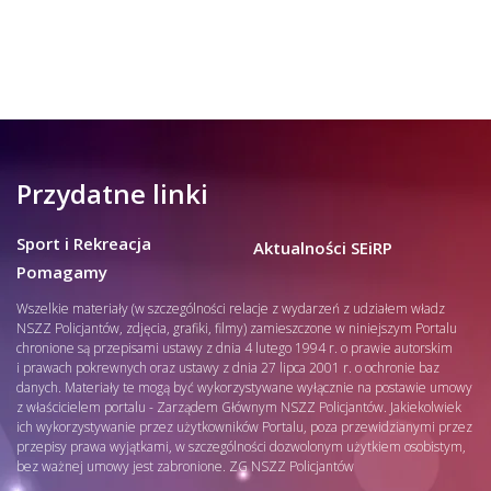
Przydatne linki
Sport i Rekreacja
Aktualności SEiRP
Pomagamy
Wszelkie materiały (w szczególności relacje z wydarzeń z udziałem władz
NSZZ Policjantów, zdjęcia, grafiki, filmy) zamieszczone w niniejszym Portalu
chronione są przepisami ustawy z dnia 4 lutego 1994 r. o prawie autorskim
i prawach pokrewnych oraz ustawy z dnia 27 lipca 2001 r. o ochronie baz
danych. Materiały te mogą być wykorzystywane wyłącznie na postawie umowy
z właścicielem portalu - Zarządem Głównym NSZZ Policjantów. Jakiekolwiek
ich wykorzystywanie przez użytkowników Portalu, poza przewidzianymi przez
przepisy prawa wyjątkami, w szczególności dozwolonym użytkiem osobistym,
bez ważnej umowy jest zabronione. ZG NSZZ Policjantów