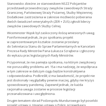
Stanowisko zbieżne ze stanowiskiem NSZZ Policjantów
przedstawili przewodniczący związków zawodowych Straży
Granicznej, Państwowej Straży Pożarnej, Służby Więziennej.
Dodatkowe zastrzeżenia w zakresie możliwości pobierania
dwóch świadczeń emerytalnych (ZER + ZUS) zgłosili liderzy
związków zawodowych Służby Celnej.
Wiceminister Wąsik był zaskoczony ilością wniesionych uwag.
Poinformował jednak, że po spotkaniu projekt
w zaprezentowanym kształcie zostanie przesłany
do Sekretarza Stanu do Spraw Parlamentarnych w Kancelarii
Prezesa Rady Ministrów Pana Łukasza Szrajbera i zgłoszony
do wykazu prac legislacyjnych Rady Ministrów.
Przypomniał, że nie pamięta spotkania, na którym związkowcy
nie poruszaliby problemu art. 15a i ma nadzieję, że współpraca
w tym zakresie w dalszym ciągu będzie konstruktywna
i odpowiedzialna. Podkreślił, iż ma świadomość, że projekt nie
jest doskonały i wyglądałby pewnie inaczej, gdyby nie kryzys
spowodowany pandemią. Zapewnił jednak, że każda
racjonalna uwaga zostanie w procesie legislacji
przeanalizowana i uwzględniona.
Drugim tematem obrad Podzespołu Mundurowego był poselski
projekt ustawy o zmianie ustawy o Policji, przewidujący