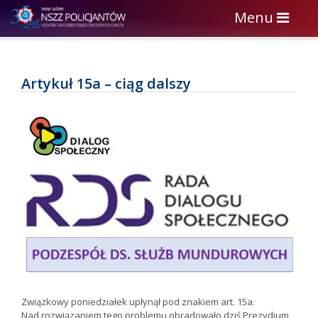
Toggle
Menu
navigation
Artykuł 15a – ciąg dalszy
Związkowy poniedziałek upłynął pod znakiem art. 15a.
Nad rozwiązaniem tego problemu obradowało dziś Prezydium