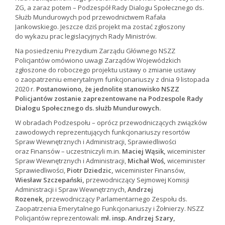
ZG, a zaraz potem – Podzespół Rady Dialogu Społecznego ds.
Służb Mundurowych pod przewodnictwem Rafała
Jankowskiego. Jeszcze dziś projekt ma zostać zgłoszony
do wykazu prac legislacyjnych Rady Ministrów.
Na posiedzeniu Prezydium Zarządu Głównego NSZZ
Policjantów omówiono uwagi Zarządów Wojewódzkich
zgłoszone do roboczego projektu ustawy o zmianie ustawy
o zaopatrzeniu emerytalnym funkcjonariuszy z dnia 9 listopada
2020 r.
Postanowiono, że jednolite stanowisko NSZZ
Policjantów zostanie zaprezentowane na Podzespole Rady
Dialogu Społecznego ds. służb Mundurowych.
W obradach Podzespołu – oprócz przewodniczących związków
zawodowych reprezentujących funkcjonariuszy resortów
Spraw Wewnętrznych i Administracji, Sprawiedliwości
oraz Finansów – uczestniczyli m.in.
Maciej Wąsik,
wiceminister
Spraw Wewnętrznych i Administracji,
Michał Woś,
wiceminister
Sprawiedliwości,
Piotr Dziedzic,
wiceminister Finansów,
Wiesław Szczepański,
przewodniczący Sejmowej Komisji
Administracji i Spraw Wewnętrznych,
Andrzej
Rozenek,
przewodniczący Parlamentarnego Zespołu ds.
Zaopatrzenia Emerytalnego Funkcjonariuszy i Żołnierzy. NSZZ
Policjantów reprezentowali:
mł. insp. Andrzej Szary,