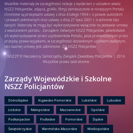
Wszelkie materiały (w szczególności relacje z wydarzeń z udziałem władz
NSZZ Policjantów, zdjęcia, grafiki, filmy) zamieszczone w niniejszym Portalu
chronione są przepisami ustawy z dnia 4 lutego 1994 r. o prawie autorskim
i prawach pokrewnych oraz ustawy z dnia 27 lipca 2001 r. o ochronie baz
danych. Materiały te mogą być wykorzystywane wyłącznie na postawie umowy
z właścicielem portalu - Zarządem Głównym NSZZ Policjantów. Jakiekolwiek
ich wykorzystywanie przez użytkowników Portalu, poza przewidzianymi przez
przepisy prawa wyjątkami, w szczególności dozwolonym użytkiem osobistym,
bez ważnej umowy jest zabronione. ZG NSZZ Policjantów
NSZZP © Niezależny Samorządny Związek Zawodowy Policjantów | 2016.
Wszystkie prawa zastrzeżone.
Zarządy Wojewódzkie i Szkolne
NSZZ Policjantów
Dolnośląskie
Kujawsko-Pomorskie
Lubelskie
Lubuskie
Łódzkie
Małopolskie
Mazowieckie
Opolskie
Podkarpackie
Podlaskie
Pomorskie
Śląskie
Świętokrzyskie
Warmińsko-Mazurskie
Wielkopolskie