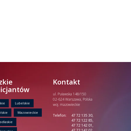
zkie
Kontakt
licjantów
ul. Puławska 148/150
02-624 Warszawa, Polska
kie
Lubelskie
woj. mazowieckie
lskie
Mazowieckie
Telefon:
47 72 135 30,
47 72 122 85,
odlaskie
47 72 142 01,
47 72 142 02