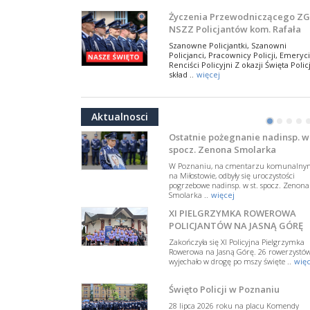
NSZZ Policjantów
Na zaproszenie Zarządu Głównego NSZZ
Życzenia Przewodniczącego ZG
Policjantów w Polsce gościł Rafael Laskows
NSZZ Policjantów kom. Rafała
Departamentu Policji w Nowym Jorku, o
Jankowskiego z okazji Święta
..
więcej
Szanowne Policjantki, Szanowni
Policji 2026
Policjanci, Pracownicy Policji, Emeryci
PAMIĘTAMY I ODDAJMY HOŁD ST
Renciści Policyjni Z okazji Święta Policj
SIERŻ. MARKOWI SIENICKIEMU
skład ..
więcej
W Biedrusku, pod Tablicą Pamiątkową
NSZZ Policjantów: Policja nie m
poświęconą starszemu sierżantowi Mar
być wciągana w bieżące spory
..
więcej
Aktualnosci
polityczne
•
•
•
•
W przestrzeni publicznej po raz kolej
pojawiły się wypowiedzi, które uderza
Ostatnie pożegnanie nadinsp. w 
w funkcjonariuszki i funkcjonariuszy
spocz. Zenona Smolarka
Policj ..
więcej
W Poznaniu, na cmentarzu komunalny
Dodatkowe zarobkowanie
na Miłostowie, odbyły się uroczystości
pogrzebowe nadinsp. w st. spocz. Zenona
policjantów. NSZZP: obecne
Smolarka ..
więcej
rozwiązania wymagają zmian
Do Sejmu trafiła petycja dotycząca
XI PIELGRZYMKA ROWEROWA
zmiany przepisów regulujących
podejmowanie przez policjantów
POLICJANTÓW NA JASNĄ GÓRĘ
dodatkowej pracy zarobkowe ..
więce
Zakończyła się XI Policyjna Pielgrzymka
Rowerowa na Jasną Górę. 26 rowerzystó
Krok 1. Umorzenie. Krok 2. Walk
wyjechało w drogę po mszy święte ..
więc
z hejtem
Postępowanie dotyczące interwencji
Święto Policji w Poznaniu
Policji w miejscu zamieszkania red.
Tomasza Sakiewicza zostało umorzon
28 lipca 2026 roku na placu Komendy