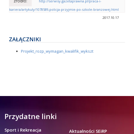
źródło:
http://serwisy.gazetaprawna.pl/praca-i-
kariera/artykuly/1078589,policja-przyjmie-po-szkole-branzowej.html
2017.10.17
ZAŁĄCZNIKI
Projekt_rozp_wymagan_kwalifik_wykszt
Przydatne linki
Sport i Rekreacja
Aktualności SEiRP