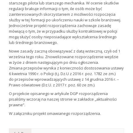
starszego pilota lub starszego mechanika. W ocenie skutków
regulacji brakuje informacji o tym, ile osób może być
zainteresowanych skorzystaniem z możliwości rozpoczęcia
służby w tej formacji po ukończeniu nauki w szkole branżowej.
Jednocześnie projekt rozporządzenia zachowuje zasadę
mówiącą o tym, że w przypadku służby kontraktowej w policji
mogą służyć osoby nieposiadające wykształcenia średniego
lub średniego branżowego.
Nowe zasady zaczną obowiązywać z datą wsteczną, czyli od 1
września tego roku. Znowelizowane rozporządzenie wejdzie
w życie z dniem następującym po dniu ogłoszenia.
Zmiana przepisów wynika z konieczności dostosowania ustawy
6 kwietnia 1990 r. o Policji (t.j. Dz.U z 2016 r. poz. 1782 ze zm.)
do przepisów wprowadzających ustawę z 14 grudnia 2016 r. –
Prawo oświatowe (Dz.U. z 2017 r. poz. 60 ze zm.).
O projekcie opisanego w artykule DGP rozporządzenia
pisaliśmy wczoraj na naszej stronie w zakładce „aktualności
prawne”.
W załączniku projekt omawianego rozporządzenia.