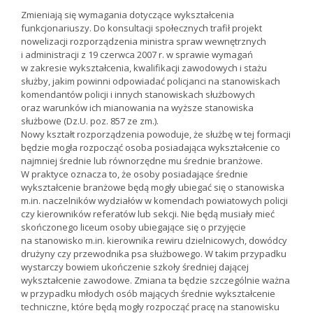
Zmieniają się wymagania dotyczące wykształcenia
funkcjonariuszy. Do konsultacji społecznych trafił projekt
nowelizacji rozporządzenia ministra spraw wewnętrznych
i administracji z 19 czerwca 2007 r. w sprawie wymagań
w zakresie wykształcenia, kwalifikacji zawodowych i stażu
służby, jakim powinni odpowiadać policjanci na stanowiskach
komendantów policji i innych stanowiskach służbowych
oraz warunków ich mianowania na wyższe stanowiska
służbowe (Dz.U. poz. 857 ze zm.).
Nowy kształt rozporządzenia powoduje, że służbę w tej formacji
będzie mogła rozpocząć osoba posiadająca wykształcenie co
najmniej średnie lub równorzędne mu średnie branżowe.
W praktyce oznacza to, że osoby posiadające średnie
wykształcenie branżowe będą mogły ubiegać się o stanowiska
m.in. naczelników wydziałów w komendach powiatowych policji
czy kierowników referatów lub sekcji. Nie będą musiały mieć
skończonego liceum osoby ubiegające się o przyjęcie
na stanowisko m.in. kierownika rewiru dzielnicowych, dowódcy
drużyny czy przewodnika psa służbowego. W takim przypadku
wystarczy bowiem ukończenie szkoły średniej dającej
wykształcenie zawodowe. Zmiana ta będzie szczególnie ważna
w przypadku młodych osób mających średnie wykształcenie
techniczne, które będą mogły rozpocząć pracę na stanowisku