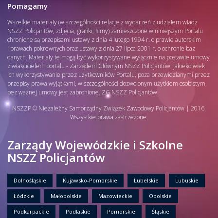
Pomagamy
Wszelkie materiały (w szczególności relacje z wydarzeń z udziałem władz
NSZZ Policjantów, zdjęcia, grafiki, filmy) zamieszczone w niniejszym Portalu
chronione są przepisami ustawy z dnia 4 lutego 1994 r. o prawie autorskim
i prawach pokrewnych oraz ustawy z dnia 27 lipca 2001 r. o ochronie baz
danych. Materiały te mogą być wykorzystywane wyłącznie na postawie umowy
z właścicielem portalu - Zarządem Głównym NSZZ Policjantów. Jakiekolwiek
ich wykorzystywanie przez użytkowników Portalu, poza przewidzianymi przez
przepisy prawa wyjątkami, w szczególności dozwolonym użytkiem osobistym,
bez ważnej umowy jest zabronione. ZG NSZZ Policjantów
NSZZP © Niezależny Samorządny Związek Zawodowy Policjantów | 2016.
Wszystkie prawa zastrzeżone.
Zarządy Wojewódzkie i Szkolne
NSZZ Policjantów
Dolnośląskie
Kujawsko-Pomorskie
Lubelskie
Lubuskie
Łódzkie
Małopolskie
Mazowieckie
Opolskie
Podkarpackie
Podlaskie
Pomorskie
Śląskie