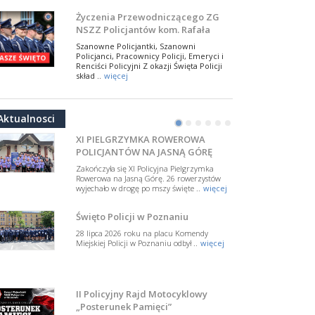
W Biedrusku, pod Tablicą Pamiątkową
Życzenia Przewodniczącego ZG
poświęconą starszemu sierżantowi Mar
NSZZ Policjantów kom. Rafała
..
więcej
Jankowskiego z okazji Święta
Szanowne Policjantki, Szanowni
Policji 2026
Policjanci, Pracownicy Policji, Emeryci i
50-lecie BOA. Zarząd Główny NSZZ
Renciści Policyjni Z okazji Święta Policji
Policjantów z uznaniem
skład ..
więcej
dla funkcjonariuszy policyjnej
17 lipca 2026 roku w Muzeum Wojska
NSZZ Policjantów: Policja nie może
formacji kontrterrorystycznej
Polskiego w Warszawie odbyła się uroczysta
być wciągana w bieżące spory
gala z okazji 50-lecia Centralnego
Aktualnosci
Pododdziału ..
więcej
polityczne
•
•
•
•
•
•
W przestrzeni publicznej po raz kolejny
pojawiły się wypowiedzi, które uderzają
XI PIELGRZYMKA ROWEROWA
w funkcjonariuszki i funkcjonariuszy
POLICJANTÓW NA JASNĄ GÓRĘ
Policj ..
więcej
Zakończyła się XI Policyjna Pielgrzymka
Dodatkowe zarobkowanie
Rowerowa na Jasną Górę. 26 rowerzystów
wyjechało w drogę po mszy święte ..
więcej
policjantów. NSZZP: obecne
rozwiązania wymagają zmian
Do Sejmu trafiła petycja dotycząca
Święto Policji w Poznaniu
zmiany przepisów regulujących
podejmowanie przez policjantów
28 lipca 2026 roku na placu Komendy
dodatkowej pracy zarobkowe ..
więcej
Miejskiej Policji w Poznaniu odbył ..
więcej
Krok 1. Umorzenie. Krok 2. Walka
z hejtem
Postępowanie dotyczące interwencji
II Policyjny Rajd Motocyklowy
Policji w miejscu zamieszkania red.
„Posterunek Pamięci”
Tomasza Sakiewicza zostało umorzone.