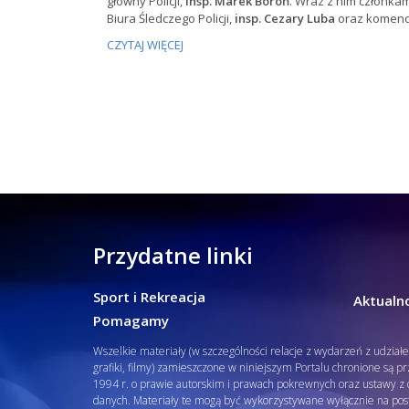
główny Policji,
insp. Marek Boroń
. Wraz z nim członka
Biura Śledczego Policji,
insp. Cezary Luba
oraz komenda
CZYTAJ WIĘCEJ
Przydatne linki
Sport i Rekreacja
Aktualno
Pomagamy
Wszelkie materiały (w szczególności relacje z wydarzeń z udział
grafiki, filmy) zamieszczone w niniejszym Portalu chronione są p
1994 r. o prawie autorskim i prawach pokrewnych oraz ustawy z d
danych. Materiały te mogą być wykorzystywane wyłącznie na pos