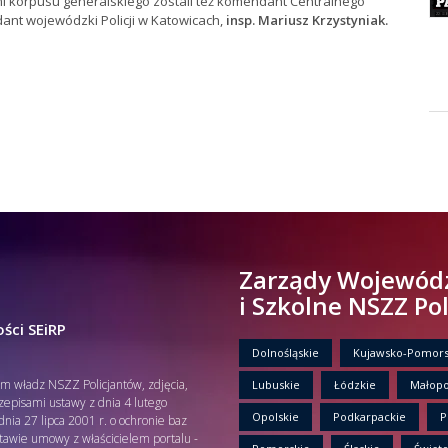
mi korpusu generalskiego zostali też komendant Centralnego
nt wojewódzki Policji w Katowicach,
insp. Mariusz Krzystyniak.
Zarządy Wojewód
i Szkolne NSZZ Po
ści SEiRP
Dolnośląskie
Kujawsko-Pomors
em władz NSZZ Policjantów, zdjęcia,
Lubuskie
Łódzkie
Małopo
rzepisami ustawy z dnia 4 lutego
Opolskie
Podkarpackie
P
nia 27 lipca 2001 r. o ochronie baz
tawie umowy z właścicielem portalu -