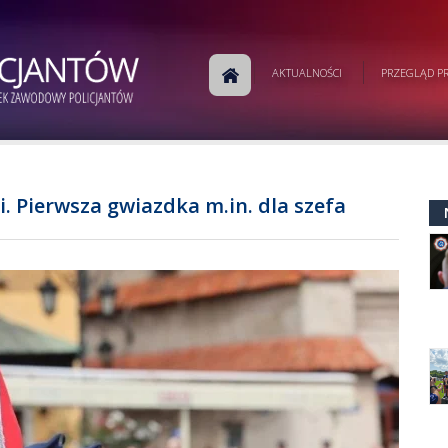
AKTUALNOŚCI
PRZEGLĄD PR
. Pierwsza gwiazdka m.in. dla szefa