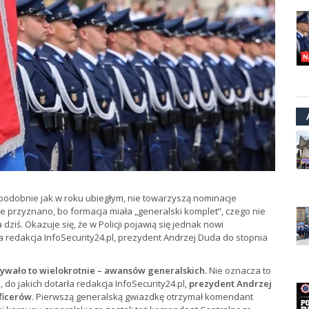
 podobnie jak w roku ubiegłym, nie towarzyszą nominacje
ie przyznano, bo formacja miała „generalski komplet”, czego nie
ziś. Okazuje się, że w Policji pojawią się jednak nowi
ła redakcja InfoSecurity24.pl, prezydent Andrzej Duda do stopnia
 bywało to wielokrotnie – awansów generalskich.
Nie oznacza to
, do jakich dotarła redakcja InfoSecurity24.pl,
prezydent Andrzej
ficerów
. Pierwszą generalską gwiazdkę otrzymał komendant