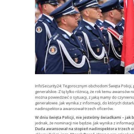
InfoSecurity24: Tegorocznym obchodom Święta Policji,
generalskie. Z tą tylko różnicą, że rok temu awansów n
można powiedzieć o sytuacji, z jaką mamy do czynienia d
generałowie. Jak wynika z informacji, do których dotar
nadinspektora awansował trzech oficerów.
W dniu święta Policji, nie jesteśmy świadkami – jak
jednak, że nominacji nie będzie. Jak wynika z informacji
Duda awansował na stopień nadinspektora trzech o