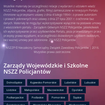
Wszelkie materiały (w szczególności relacje z wydarzeń z udziałem władz
NSZZ Policjantów, zdjęcia, grafiki, filmy) zamieszczone w niniejszym Portalu
chronione są przepisami ustawy z dnia 4 lutego 1994 r. o prawie autorskim
i prawach pokrewnych oraz ustawy z dnia 27 lipca 2001 r. o ochronie baz
danych. Materiały te mogą być wykorzystywane wyłącznie na postawie umowy
z właścicielem portalu - Zarządem Głównym NSZZ Policjantów. Jakiekolwiek
ich wykorzystywanie przez użytkowników Portalu, poza przewidzianymi przez
przepisy prawa wyjątkami, w szczególności dozwolonym użytkiem osobistym,
bez ważnej umowy jest zabronione. ZG NSZZ Policjantów
NSZZP © Niezależny Samorządny Związek Zawodowy Policjantów | 2016.
Wszystkie prawa zastrzeżone.
Zarządy Wojewódzkie i Szkolne
NSZZ Policjantów
Dolnośląskie
Kujawsko-Pomorskie
Lubelskie
Lubuskie
Łódzkie
Małopolskie
Mazowieckie
Opolskie
Podkarpackie
Podlaskie
Pomorskie
Śląskie
Świętokrzyskie
Warmińsko-Mazurskie
Wielkopolskie