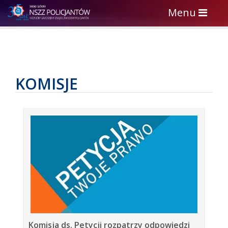
Toggle
Menu
navigation
KOMISJE
Komisja ds. Petycji rozpatrzy odpowiedzi