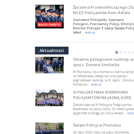
NSZZ Policjantów
Na zaproszenie Zarządu Głównego NSZZ
Życzenia Przewodniczącego ZG
Policjantów w Polsce gościł Rafael Laskows
NSZZ Policjantów kom. Rafała
Departamentu Policji w Nowym Jorku, o
Jankowskiego z okazji Święta
..
więcej
Szanowne Policjantki, Szanowni
Policji 2026
Policjanci, Pracownicy Policji, Emeryci
PAMIĘTAMY I ODDAJMY HOŁD ST
Renciści Policyjni Z okazji Święta Policj
SIERŻ. MARKOWI SIENICKIEMU
skład ..
więcej
W Biedrusku, pod Tablicą Pamiątkową
NSZZ Policjantów: Policja nie m
poświęconą starszemu sierżantowi Mar
być wciągana w bieżące spory
..
więcej
Aktualnosci
polityczne
•
•
•
•
W przestrzeni publicznej po raz kolej
pojawiły się wypowiedzi, które uderza
Ostatnie pożegnanie nadinsp. w 
w funkcjonariuszki i funkcjonariuszy
spocz. Zenona Smolarka
Policj ..
więcej
W Poznaniu, na cmentarzu komunalny
Dodatkowe zarobkowanie
na Miłostowie, odbyły się uroczystości
pogrzebowe nadinsp. w st. spocz. Zenona
policjantów. NSZZP: obecne
Smolarka ..
więcej
rozwiązania wymagają zmian
Do Sejmu trafiła petycja dotycząca
XI PIELGRZYMKA ROWEROWA
zmiany przepisów regulujących
podejmowanie przez policjantów
POLICJANTÓW NA JASNĄ GÓRĘ
dodatkowej pracy zarobkowe ..
więce
Zakończyła się XI Policyjna Pielgrzymka
Rowerowa na Jasną Górę. 26 rowerzystó
Krok 1. Umorzenie. Krok 2. Walk
wyjechało w drogę po mszy święte ..
więc
z hejtem
Postępowanie dotyczące interwencji
Święto Policji w Poznaniu
Policji w miejscu zamieszkania red.
Tomasza Sakiewicza zostało umorzon
28 lipca 2026 roku na placu Komendy