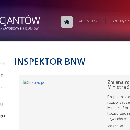
m
AKTUALNOŚCI
PRZEGLĄD PR
j
a
w
ej
e.
INSPEKTOR BNW
•
•
ej
ZZ
Zmiana ro
Ministra 
i,
Projekt rozp
rozporządze
ej
Ministra Spr
i,
tów
Rozporządze
ia
ęta
organów podl
ów
rku
2017.12.28
e