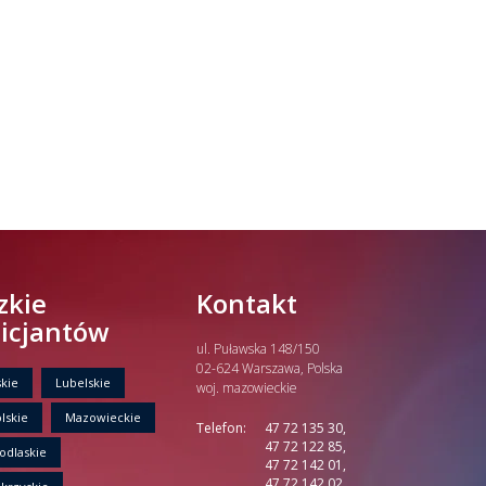
zkie
Kontakt
licjantów
ul. Puławska 148/150
02-624 Warszawa, Polska
kie
Lubelskie
woj. mazowieckie
lskie
Mazowieckie
Telefon:
47 72 135 30,
47 72 122 85,
odlaskie
47 72 142 01,
47 72 142 02