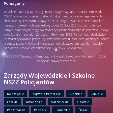
Pomagamy
Wszelkie materiały (w szczególności relacje z wydarzeń z udziałem władz
NSZZ Policjantów, zdjęcia, grafiki, filmy) zamieszczone w niniejszym Portalu
chronione są przepisami ustawy z dnia 4 lutego 1994 r. o prawie autorskim
i prawach pokrewnych oraz ustawy z dnia 27 lipca 2001 r. o ochronie baz
danych. Materiały te mogą być wykorzystywane wyłącznie na postawie umowy
z właścicielem portalu - Zarządem Głównym NSZZ Policjantów. Jakiekolwiek
ich wykorzystywanie przez użytkowników Portalu, poza przewidzianymi przez
przepisy prawa wyjątkami, w szczególności dozwolonym użytkiem osobistym,
bez ważnej umowy jest zabronione. ZG NSZZ Policjantów
NSZZP © Niezależny Samorządny Związek Zawodowy Policjantów | 2016.
Wszystkie prawa zastrzeżone.
Zarządy Wojewódzkie i Szkolne
NSZZ Policjantów
Dolnośląskie
Kujawsko-Pomorskie
Lubelskie
Lubuskie
Łódzkie
Małopolskie
Mazowieckie
Opolskie
Podkarpackie
Podlaskie
Pomorskie
Śląskie