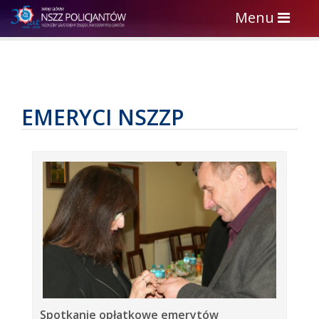
Toggle
Menu
navigation
EMERYCI NSZZP
Spotkanie opłatkowe emerytów