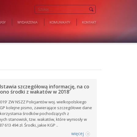
ASY
WYDARZENIA
KOMUNIKATY
KONTAKT
stawia szczegółową informację, na co
ono środki z wakatów w 2018′
2019' ZW NSZZ Policjantów woj. wielkopolskiego
KGP kolejne pismo, zawierające szczegółowe dane
korzystania środków pochodzących z
ch stanowisk, tzw. wakatów, które wyniosły w
87 613 494 zł. Środki, jakie KGP ..
więcej