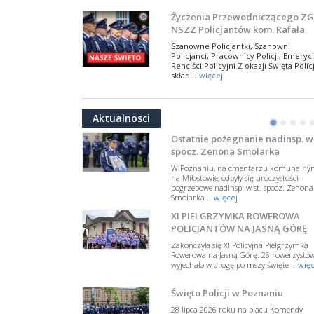
NSZZ Policjantów
Na zaproszenie Zarządu Głównego NSZZ
Życzenia Przewodniczącego ZG
Policjantów w Polsce gościł Rafael Laskows
NSZZ Policjantów kom. Rafała
Departamentu Policji w Nowym Jorku, o
Jankowskiego z okazji Święta
..
więcej
Szanowne Policjantki, Szanowni
Policji 2026
Policjanci, Pracownicy Policji, Emeryci
PAMIĘTAMY I ODDAJMY HOŁD ST
Renciści Policyjni Z okazji Święta Policj
SIERŻ. MARKOWI SIENICKIEMU
skład ..
więcej
W Biedrusku, pod Tablicą Pamiątkową
NSZZ Policjantów: Policja nie m
poświęconą starszemu sierżantowi Mar
być wciągana w bieżące spory
..
więcej
Aktualnosci
polityczne
•
•
•
•
W przestrzeni publicznej po raz kolej
pojawiły się wypowiedzi, które uderza
Ostatnie pożegnanie nadinsp. w 
w funkcjonariuszki i funkcjonariuszy
spocz. Zenona Smolarka
Policj ..
więcej
W Poznaniu, na cmentarzu komunalny
Dodatkowe zarobkowanie
na Miłostowie, odbyły się uroczystości
pogrzebowe nadinsp. w st. spocz. Zenona
policjantów. NSZZP: obecne
Smolarka ..
więcej
rozwiązania wymagają zmian
Do Sejmu trafiła petycja dotycząca
XI PIELGRZYMKA ROWEROWA
zmiany przepisów regulujących
podejmowanie przez policjantów
POLICJANTÓW NA JASNĄ GÓRĘ
dodatkowej pracy zarobkowe ..
więce
Zakończyła się XI Policyjna Pielgrzymka
Rowerowa na Jasną Górę. 26 rowerzystó
Krok 1. Umorzenie. Krok 2. Walk
wyjechało w drogę po mszy święte ..
więc
z hejtem
Postępowanie dotyczące interwencji
Święto Policji w Poznaniu
Policji w miejscu zamieszkania red.
Tomasza Sakiewicza zostało umorzon
28 lipca 2026 roku na placu Komendy