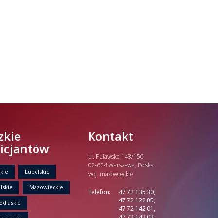
zkie
Kontakt
licjantów
ul. Puławska 148/150
02-624 Warszawa, Polska
kie
Lubelskie
woj. mazowieckie
lskie
Mazowieckie
Telefon:
47 72 135 30,
47 72 122 85,
odlaskie
47 72 142 01,
47 72 142 02