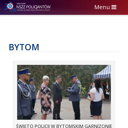
Toggle
Menu
navigation
BYTOM
ŚWIĘTO POLICJI W BYTOMSKIM GARNIZONIE