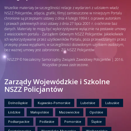
Wszelkie materiały (w szczególności relacje z wydarzeń z udziałem władz
NSZZ Policjantów, zdjęcia, grafiki, filmy) zamieszczone w niniejszym Portalu
chronione są przepisami ustawy z dnia 4 lutego 1994 r. o prawie autorskim
i prawach pokrewnych oraz ustawy z dnia 27 lipca 2001 r. o ochronie baz
danych. Materiały te mogą być wykorzystywane wyłącznie na postawie umowy
z właścicielem portalu - Zarządem Głównym NSZZ Policjantów. Jakiekolwiek
ich wykorzystywanie przez użytkowników Portalu, poza przewidzianymi przez
przepisy prawa wyjątkami, w szczególności dozwolonym użytkiem osobistym,
bez ważnej umowy jest zabronione. ZG NSZZ Policjantów
NSZZP © Niezależny Samorządny Związek Zawodowy Policjantów | 2016.
Wszystkie prawa zastrzeżone.
Zarządy Wojewódzkie i Szkolne
NSZZ Policjantów
Dolnośląskie
Kujawsko-Pomorskie
Lubelskie
Lubuskie
Łódzkie
Małopolskie
Mazowieckie
Opolskie
Podkarpackie
Podlaskie
Pomorskie
Śląskie
Świętokrzyskie
Warmińsko-Mazurskie
Wielkopolskie