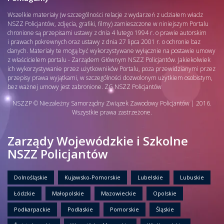
Wszelkie materiały (w szczególności relacje z wydarzeń z udziałem władz
NSZZ Policjantów, zdjęcia, grafiki, filmy) zamieszczone w niniejszym Portalu
chronione są przepisami ustawy z dnia 4 lutego 1994 r. o prawie autorskim
i prawach pokrewnych oraz ustawy z dnia 27 lipca 2001 r. o ochronie baz
danych. Materiały te mogą być wykorzystywane wyłącznie na postawie umowy
z właścicielem portalu - Zarządem Głównym NSZZ Policjantów. Jakiekolwiek
ich wykorzystywanie przez użytkowników Portalu, poza przewidzianymi przez
przepisy prawa wyjątkami, w szczególności dozwolonym użytkiem osobistym,
bez ważnej umowy jest zabronione. ZG NSZZ Policjantów
NSZZP © Niezależny Samorządny Związek Zawodowy Policjantów | 2016.
Wszystkie prawa zastrzeżone.
Zarządy Wojewódzkie i Szkolne
NSZZ Policjantów
Dolnośląskie
Kujawsko-Pomorskie
Lubelskie
Lubuskie
Łódzkie
Małopolskie
Mazowieckie
Opolskie
Podkarpackie
Podlaskie
Pomorskie
Śląskie