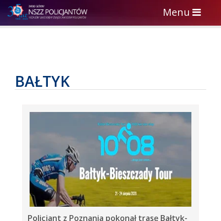
Toggle
Menu
navigation
BAŁTYK
Policjant z Poznania pokonał trasę Bałtyk-