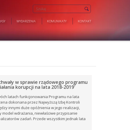
ASY
WYDARZENIA
KOMUNIKATY
KONTAKT
chwały w sprawie rządowego programu
ałania korupcji na lata 2018-2019′
óch latach funkcjonowania Programu na lata
cena dokonana przez Najwyższą Izbę Kontroli
dzy innymi duże opóźnienia w jego realizacji,
y model wdrażania, niewłaściwe przypisanie
ealizatorów zadań. Przede wszystkim jednak lata