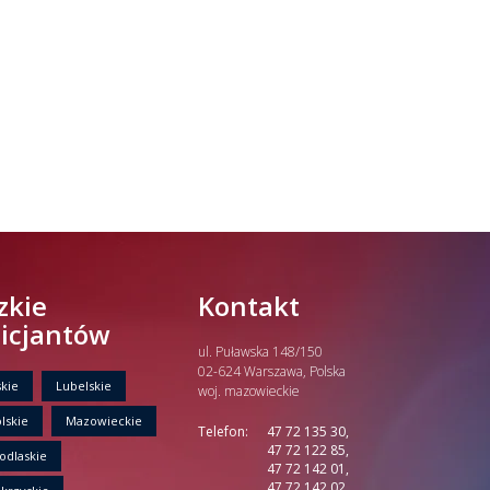
zkie
Kontakt
licjantów
ul. Puławska 148/150
02-624 Warszawa, Polska
kie
Lubelskie
woj. mazowieckie
lskie
Mazowieckie
Telefon:
47 72 135 30,
47 72 122 85,
odlaskie
47 72 142 01,
47 72 142 02