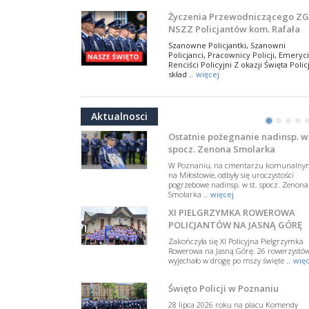
NSZZ Policjantów
Na zaproszenie Zarządu Głównego NSZZ
Życzenia Przewodniczącego ZG
Policjantów w Polsce gościł Rafael Laskows
NSZZ Policjantów kom. Rafała
Departamentu Policji w Nowym Jorku, o
Jankowskiego z okazji Święta
..
więcej
Szanowne Policjantki, Szanowni
Policji 2026
Policjanci, Pracownicy Policji, Emeryci
PAMIĘTAMY I ODDAJMY HOŁD ST
Renciści Policyjni Z okazji Święta Policj
SIERŻ. MARKOWI SIENICKIEMU
skład ..
więcej
W Biedrusku, pod Tablicą Pamiątkową
NSZZ Policjantów: Policja nie m
poświęconą starszemu sierżantowi Mar
być wciągana w bieżące spory
..
więcej
Aktualnosci
polityczne
•
•
•
•
W przestrzeni publicznej po raz kolej
pojawiły się wypowiedzi, które uderza
Ostatnie pożegnanie nadinsp. w 
w funkcjonariuszki i funkcjonariuszy
spocz. Zenona Smolarka
Policj ..
więcej
W Poznaniu, na cmentarzu komunalny
Dodatkowe zarobkowanie
na Miłostowie, odbyły się uroczystości
pogrzebowe nadinsp. w st. spocz. Zenona
policjantów. NSZZP: obecne
Smolarka ..
więcej
rozwiązania wymagają zmian
Do Sejmu trafiła petycja dotycząca
XI PIELGRZYMKA ROWEROWA
zmiany przepisów regulujących
podejmowanie przez policjantów
POLICJANTÓW NA JASNĄ GÓRĘ
dodatkowej pracy zarobkowe ..
więce
Zakończyła się XI Policyjna Pielgrzymka
Rowerowa na Jasną Górę. 26 rowerzystó
Krok 1. Umorzenie. Krok 2. Walk
wyjechało w drogę po mszy święte ..
więc
z hejtem
Postępowanie dotyczące interwencji
Święto Policji w Poznaniu
Policji w miejscu zamieszkania red.
Tomasza Sakiewicza zostało umorzon
28 lipca 2026 roku na placu Komendy