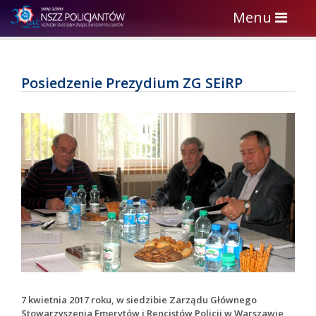
Toggle
Menu
navigation
Posiedzenie Prezydium ZG SEiRP
7 kwietnia 2017 roku, w siedzibie Zarządu Głównego
Stowarzyszenia Emerytów i Rencistów Policji w Warszawie,