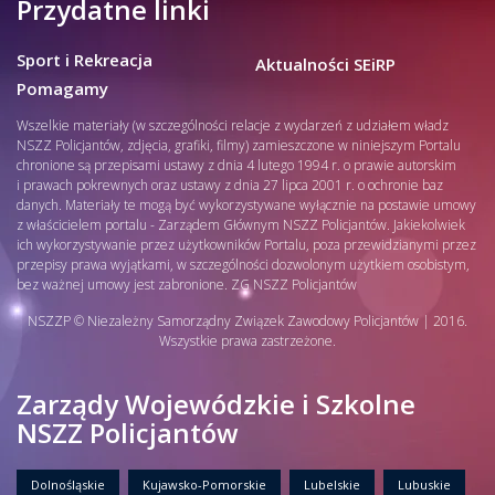
Przydatne linki
Sport i Rekreacja
Aktualności SEiRP
Pomagamy
Wszelkie materiały (w szczególności relacje z wydarzeń z udziałem władz
NSZZ Policjantów, zdjęcia, grafiki, filmy) zamieszczone w niniejszym Portalu
chronione są przepisami ustawy z dnia 4 lutego 1994 r. o prawie autorskim
i prawach pokrewnych oraz ustawy z dnia 27 lipca 2001 r. o ochronie baz
danych. Materiały te mogą być wykorzystywane wyłącznie na postawie umowy
z właścicielem portalu - Zarządem Głównym NSZZ Policjantów. Jakiekolwiek
ich wykorzystywanie przez użytkowników Portalu, poza przewidzianymi przez
przepisy prawa wyjątkami, w szczególności dozwolonym użytkiem osobistym,
bez ważnej umowy jest zabronione. ZG NSZZ Policjantów
NSZZP © Niezależny Samorządny Związek Zawodowy Policjantów | 2016.
Wszystkie prawa zastrzeżone.
Zarządy Wojewódzkie i Szkolne
NSZZ Policjantów
Dolnośląskie
Kujawsko-Pomorskie
Lubelskie
Lubuskie