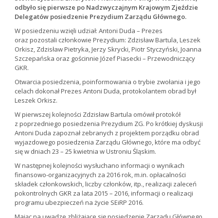
odbyło się pierwsze po Nadzwyczajnym Krajowym Zjeździe
Delegatów posiedzenie Prezydium Zarządu Głównego.
W posiedzeniu wzięli udział: Antoni Duda – Prezes
oraz pozostali członkowie Prezydium: Zdzisław Bartula, Leszek
Orkisz, Zdzisław Pietryka, Jerzy Skrycki, Piotr Styczyński, Joanna
Szczepańska oraz gościnnie Józef Piasecki – Przewodniczący
GKR.
Otwarcia posiedzenia, poinformowania o trybie zwołania i jego
celach dokonał Prezes Antoni Duda, protokolantem obrad był
Leszek Orkisz.
W pierwszej kolejności Zdzisław Bartula omówił protokół
z poprzedniego posiedzenia Prezydium ZG. Po krótkiej dyskusji
Antoni Duda zapoznał zebranych z projektem porządku obrad
wyjazdowego posiedzenia Zarządu Głównego, które ma odbyć
się w dniach 23 – 25 kwietnia w Ustroniu Śląskim.
W następnej kolejności wysłuchano informacji o wynikach
finansowo-organizacyjnych za 2016 rok, m.in. opłacalności
składek członkowskich, liczby członków, itp., realizacji zaleceń
pokontrolnych GKR za lata 2015 – 2016, informacji o realizacji
programu ubezpieczeń na życie SEiRP 2016.
Mając na uwadze zbliżające się posiedzenie Zarządu Głównego