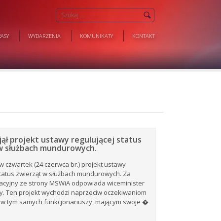
ASY
WYDARZENIA
KOMUNIKATY
KONTAKT
jął projekt ustawy regulującej status
w służbach mundurowych.
 w czwartek (24 czerwca br.) projekt ustawy
status zwierząt w służbach mundurowych. Za
lacyjny ze strony MSWiA odpowiada wiceminister
y. Ten projekt wychodzi naprzeciw oczekiwaniom
 w tym samych funkcjonariuszy, mającym swoje �