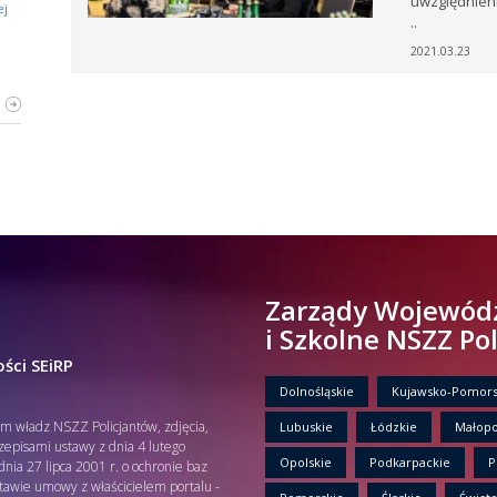
uwzględnieni
ej
..
2021.03.23
ZZ
i,
i,
ej
tów
ia
rku
ęta
ów
e
ki z
Zarządy Wojewód
i Szkolne NSZZ Po
.
 i
ści SEiRP
i
Dolnośląskie
Kujawsko-Pomors
oże
em władz NSZZ Policjantów, zdjęcia,
Lubuskie
Łódzkie
Małopo
rzepisami ustawy z dnia 4 lutego
st.
Opolskie
Podkarpackie
P
nia 27 lipca 2001 r. o ochronie baz
ny
ją
tawie umowy z właścicielem portalu -