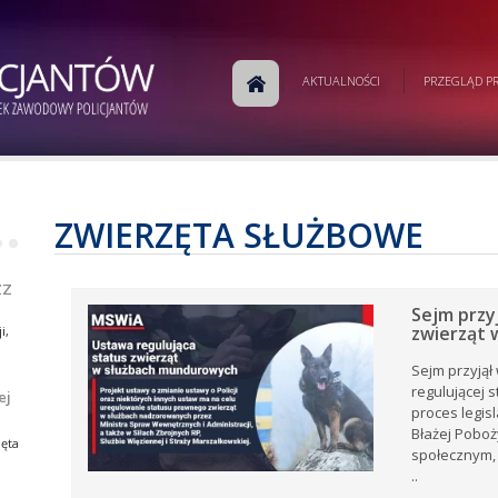
m
AKTUALNOŚCI
PRZEGLĄD PR
j
a
w
ej
e.
ZWIERZĘTA SŁUŻBOWE
•
•
ej
ZZ
Sejm przy
zwierząt 
i,
Sejm przyjął
regulującej 
ej
proces legis
i,
tów
Błażej Poboż
ia
ęta
społecznym,
ów
rku
..
e