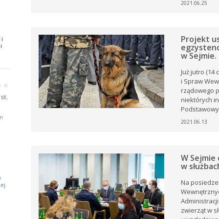
2021.06.25
ki z
Projekt u
 i
.
i
egzystenc
w Sejmie.
oże
Już jutro (14
i Spraw Wewn
•
•
ny
rządowego pr
ją
st.
niektórych i
Podstawowym
m
2021.06.13
W Sejmie 
w służba
j
w
a
Na posiedzen
ej
Wewnętrznyc
Administracji
zwierząt w 
e.