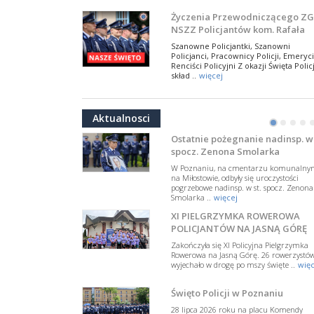
NSZZ Policjantów
Na zaproszenie Zarządu Głównego NSZZ
Życzenia Przewodniczącego ZG
Policjantów w Polsce gościł Rafael Laskows
NSZZ Policjantów kom. Rafała
Departamentu Policji w Nowym Jorku, o
Jankowskiego z okazji Święta
..
więcej
Szanowne Policjantki, Szanowni
Policji 2026
Policjanci, Pracownicy Policji, Emeryci
PAMIĘTAMY I ODDAJMY HOŁD ST
Renciści Policyjni Z okazji Święta Policj
SIERŻ. MARKOWI SIENICKIEMU
skład ..
więcej
W Biedrusku, pod Tablicą Pamiątkową
NSZZ Policjantów: Policja nie m
poświęconą starszemu sierżantowi Mar
być wciągana w bieżące spory
..
więcej
Aktualnosci
polityczne
•
•
•
•
W przestrzeni publicznej po raz kolej
pojawiły się wypowiedzi, które uderza
Ostatnie pożegnanie nadinsp. w 
w funkcjonariuszki i funkcjonariuszy
spocz. Zenona Smolarka
Policj ..
więcej
W Poznaniu, na cmentarzu komunalny
Dodatkowe zarobkowanie
na Miłostowie, odbyły się uroczystości
pogrzebowe nadinsp. w st. spocz. Zenona
policjantów. NSZZP: obecne
Smolarka ..
więcej
rozwiązania wymagają zmian
Do Sejmu trafiła petycja dotycząca
XI PIELGRZYMKA ROWEROWA
zmiany przepisów regulujących
podejmowanie przez policjantów
POLICJANTÓW NA JASNĄ GÓRĘ
dodatkowej pracy zarobkowe ..
więce
Zakończyła się XI Policyjna Pielgrzymka
Rowerowa na Jasną Górę. 26 rowerzystó
Krok 1. Umorzenie. Krok 2. Walk
wyjechało w drogę po mszy święte ..
więc
z hejtem
Postępowanie dotyczące interwencji
Święto Policji w Poznaniu
Policji w miejscu zamieszkania red.
Tomasza Sakiewicza zostało umorzon
28 lipca 2026 roku na placu Komendy