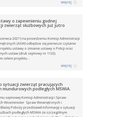
więcej
stawy o zapewnieniu godnej
ji zwierząt służbowych już jutro
 czerwca 2021') na posiedzeniu Komisji Administracji
ętrznych (ASW) odbędzie się pierwsze czytanie
ojektu ustawy o zmianie ustawy o Policji oraz
nnych ustaw (druk sejmowy nr 1132).
 celem projektu ..
więcej
o sytuacji zwierząt pracujących
ch mundurowych podległych MSWiA.
iu sejmowej Komisji Administracji i Spraw
h Wiceminister Spraw Wewnętrznych i
 Błażej Poboży przedstawił informację o sytuacji
służbach podległych MSWiA ze szczególnym