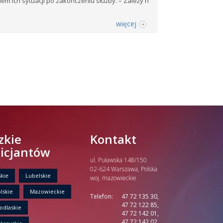
em ich sytuacji po zakończeniu służby. – Zależy n
więcej
zkie
Kontakt
licjantów
ul. Puławska 148/150
02-624 Warszawa, Polska
kie
Lubelskie
woj. mazowieckie
lskie
Mazowieckie
Telefon:
47 72 135 30,
47 72 122 85,
odlaskie
47 72 142 01,
47 72 142 02