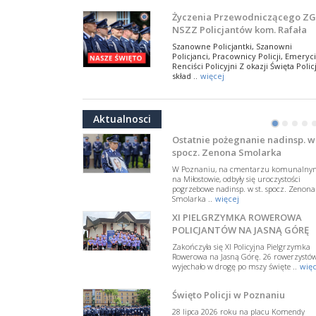
NSZZ Policjantów
Na zaproszenie Zarządu Głównego NSZZ
Życzenia Przewodniczącego ZG
Policjantów w Polsce gościł Rafael Laskows
NSZZ Policjantów kom. Rafała
Departamentu Policji w Nowym Jorku, o
Jankowskiego z okazji Święta
..
więcej
Szanowne Policjantki, Szanowni
Policji 2026
Policjanci, Pracownicy Policji, Emeryci
PAMIĘTAMY I ODDAJMY HOŁD ST
Renciści Policyjni Z okazji Święta Policj
SIERŻ. MARKOWI SIENICKIEMU
skład ..
więcej
W Biedrusku, pod Tablicą Pamiątkową
NSZZ Policjantów: Policja nie m
poświęconą starszemu sierżantowi Mar
być wciągana w bieżące spory
..
więcej
Aktualnosci
polityczne
•
•
•
•
W przestrzeni publicznej po raz kolej
pojawiły się wypowiedzi, które uderza
Ostatnie pożegnanie nadinsp. w 
w funkcjonariuszki i funkcjonariuszy
spocz. Zenona Smolarka
Policj ..
więcej
W Poznaniu, na cmentarzu komunalny
Dodatkowe zarobkowanie
na Miłostowie, odbyły się uroczystości
pogrzebowe nadinsp. w st. spocz. Zenona
policjantów. NSZZP: obecne
Smolarka ..
więcej
rozwiązania wymagają zmian
Do Sejmu trafiła petycja dotycząca
XI PIELGRZYMKA ROWEROWA
zmiany przepisów regulujących
podejmowanie przez policjantów
POLICJANTÓW NA JASNĄ GÓRĘ
dodatkowej pracy zarobkowe ..
więce
Zakończyła się XI Policyjna Pielgrzymka
Rowerowa na Jasną Górę. 26 rowerzystó
Krok 1. Umorzenie. Krok 2. Walk
wyjechało w drogę po mszy święte ..
więc
z hejtem
Postępowanie dotyczące interwencji
Święto Policji w Poznaniu
Policji w miejscu zamieszkania red.
Tomasza Sakiewicza zostało umorzon
28 lipca 2026 roku na placu Komendy