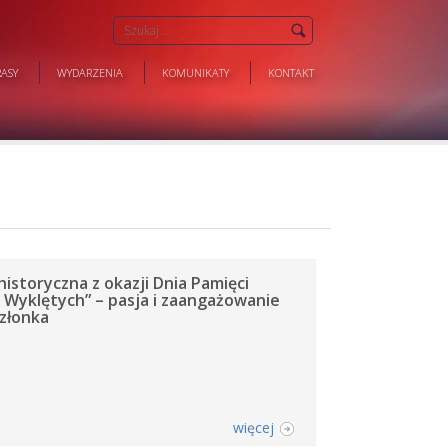
ASY
WYDARZENIA
KOMUNIKATY
KONTAKT
istoryczna z okazji Dnia Pamięci
y Wyklętych” – pasja i zaangażowanie
złonka
więcej