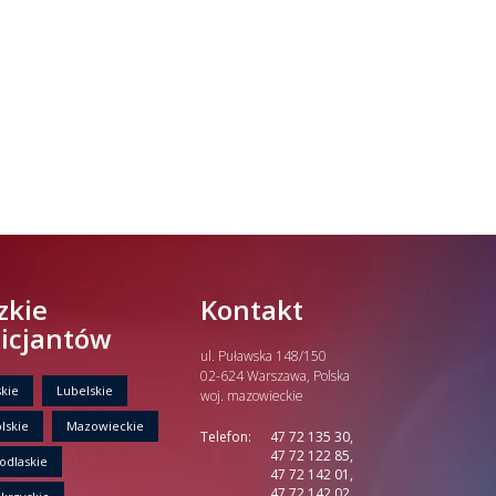
zkie
Kontakt
licjantów
ul. Puławska 148/150
02-624 Warszawa, Polska
kie
Lubelskie
woj. mazowieckie
lskie
Mazowieckie
Telefon:
47 72 135 30,
47 72 122 85,
odlaskie
47 72 142 01,
47 72 142 02