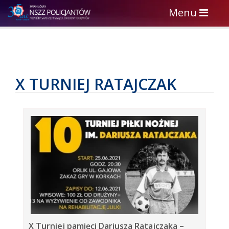
Toggle
Menu
navigation
X TURNIEJ RATAJCZAK
X Turniej pamięci Dariusza Ratajczaka –