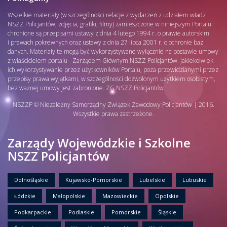
Wszelkie materiały (w szczególności relacje z wydarzeń z udziałem władz
NSZZ Policjantów, zdjęcia, grafiki, filmy) zamieszczone w niniejszym Portalu
chronione są przepisami ustawy z dnia 4 lutego 1994 r. o prawie autorskim
i prawach pokrewnych oraz ustawy z dnia 27 lipca 2001 r. o ochronie baz
danych. Materiały te mogą być wykorzystywane wyłącznie na postawie umowy
z właścicielem portalu - Zarządem Głównym NSZZ Policjantów. Jakiekolwiek
ich wykorzystywanie przez użytkowników Portalu, poza przewidzianymi przez
przepisy prawa wyjątkami, w szczególności dozwolonym użytkiem osobistym,
bez ważnej umowy jest zabronione. ZG NSZZ Policjantów
NSZZP © Niezależny Samorządny Związek Zawodowy Policjantów | 2016.
Wszystkie prawa zastrzeżone.
Zarządy Wojewódzkie i Szkolne
NSZZ Policjantów
Dolnośląskie
Kujawsko-Pomorskie
Lubelskie
Lubuskie
Łódzkie
Małopolskie
Mazowieckie
Opolskie
Podkarpackie
Podlaskie
Pomorskie
Śląskie