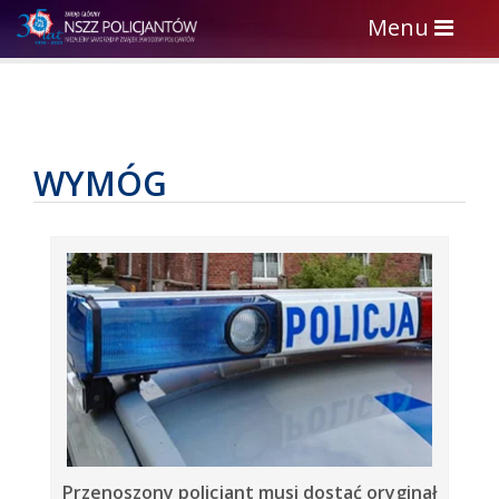
Toggle
Menu
navigation
WYMÓG
Przenoszony policjant musi dostać oryginał