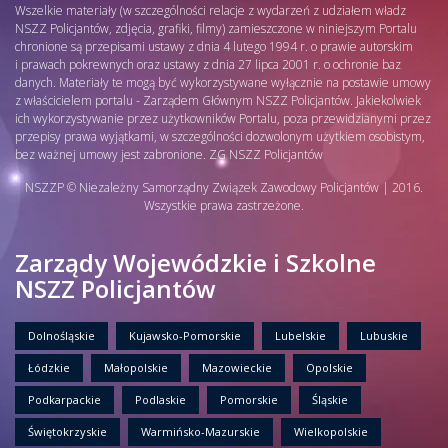
Wszelkie materiały (w szczególności relacje z wydarzeń z udziałem władz
NSZZ Policjantów, zdjęcia, grafiki, filmy) zamieszczone w niniejszym Portalu
chronione są przepisami ustawy z dnia 4 lutego 1994 r. o prawie autorskim
i prawach pokrewnych oraz ustawy z dnia 27 lipca 2001 r. o ochronie baz
danych. Materiały te mogą być wykorzystywane wyłącznie na postawie umowy
z właścicielem portalu - Zarządem Głównym NSZZ Policjantów. Jakiekolwiek
ich wykorzystywanie przez użytkowników Portalu, poza przewidzianymi przez
przepisy prawa wyjątkami, w szczególności dozwolonym użytkiem osobistym,
bez ważnej umowy jest zabronione. ZG NSZZ Policjantów
NSZZP © Niezależny Samorządny Związek Zawodowy Policjantów | 2016.
Wszystkie prawa zastrzeżone.
Zarządy Wojewódzkie i Szkolne
NSZZ Policjantów
Dolnośląskie
Kujawsko-Pomorskie
Lubelskie
Lubuskie
Łódzkie
Małopolskie
Mazowieckie
Opolskie
Podkarpackie
Podlaskie
Pomorskie
Śląskie
Świętokrzyskie
Warmińsko-Mazurskie
Wielkopolskie