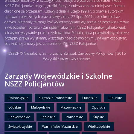
Wszelkie materiały (w szczególności relacje z wydarzeń z udziałem władz
NSZZ Policjantów, zdjęcia, grafiki, filmy) zamieszczone w niniejszym Portalu
chronione są przepisami ustawy z dnia 4 lutego 1994 r. o prawie autorskim
i prawach pokrewnych oraz ustawy z dnia 27 lipca 2001 r. o ochronie baz
danych. Materiały te mogą być wykorzystywane wyłącznie na postawie umowy
z właścicielem portalu - Zarządem Głównym NSZZ Policjantów. Jakiekolwiek
ich wykorzystywanie przez użytkowników Portalu, poza przewidzianymi przez
przepisy prawa wyjątkami, w szczególności dozwolonym użytkiem osobistym,
bez ważnej umowy jest zabronione. ZG NSZZ Policjantów
NSZZP © Niezależny Samorządny Związek Zawodowy Policjantów | 2016.
Wszystkie prawa zastrzeżone.
Zarządy Wojewódzkie i Szkolne
NSZZ Policjantów
Dolnośląskie
Kujawsko-Pomorskie
Lubelskie
Lubuskie
Łódzkie
Małopolskie
Mazowieckie
Opolskie
Podkarpackie
Podlaskie
Pomorskie
Śląskie
Świętokrzyskie
Warmińsko-Mazurskie
Wielkopolskie