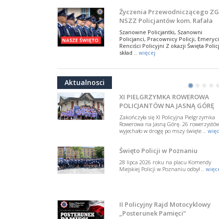
W Biedrusku, pod Tablicą Pamiątkową
Życzenia Przewodniczącego ZG
poświęconą starszemu sierżantowi Mar
NSZZ Policjantów kom. Rafała
..
więcej
Jankowskiego z okazji Święta
Szanowne Policjantki, Szanowni
Policji 2026
Policjanci, Pracownicy Policji, Emeryci
50-lecie BOA. Zarząd Główny N
Renciści Policyjni Z okazji Święta Policj
Policjantów z uznaniem
skład ..
więcej
dla funkcjonariuszy policyjnej
17 lipca 2026 roku w Muzeum Wojska
NSZZ Policjantów: Policja nie m
formacji kontrterrorystycznej
Polskiego w Warszawie odbyła się uroczys
być wciągana w bieżące spory
gala z okazji 50-lecia Centralnego
Aktualnosci
Pododdziału ..
więcej
polityczne
•
•
•
•
W przestrzeni publicznej po raz kolej
pojawiły się wypowiedzi, które uderza
XI PIELGRZYMKA ROWEROWA
w funkcjonariuszki i funkcjonariuszy
POLICJANTÓW NA JASNĄ GÓRĘ
Policj ..
więcej
Zakończyła się XI Policyjna Pielgrzymka
Dodatkowe zarobkowanie
Rowerowa na Jasną Górę. 26 rowerzystó
wyjechało w drogę po mszy święte ..
więc
policjantów. NSZZP: obecne
rozwiązania wymagają zmian
Do Sejmu trafiła petycja dotycząca
Święto Policji w Poznaniu
zmiany przepisów regulujących
podejmowanie przez policjantów
28 lipca 2026 roku na placu Komendy
dodatkowej pracy zarobkowe ..
więce
Miejskiej Policji w Poznaniu odbył ..
więc
Krok 1. Umorzenie. Krok 2. Walk
z hejtem
Postępowanie dotyczące interwencji
II Policyjny Rajd Motocyklowy
Policji w miejscu zamieszkania red.
„Posterunek Pamięci”
Tomasza Sakiewicza zostało umorzon