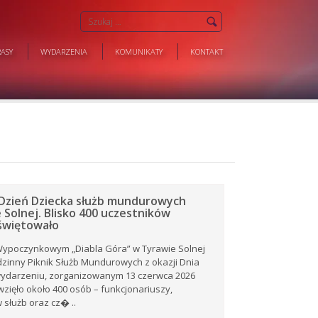
ASY
WYDARZENIA
KOMUNIKATY
KONTAKT
Dzień Dziecka służb mundurowych
 Solnej. Blisko 400 uczestników
świętowało
ypoczynkowym „Diabla Góra” w Tyrawie Solnej
dzinny Piknik Służb Mundurowych z okazji Dnia
wydarzeniu, zorganizowanym 13 czerwca 2026
 wzięło około 400 osób – funkcjonariuszy,
służb oraz cz� ..