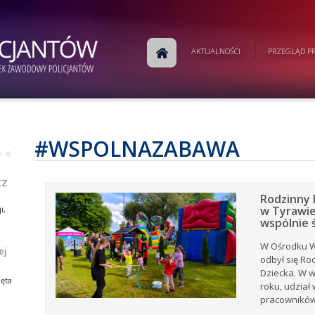
w
ej
AKTUALNOŚCI
PRZEGLĄD PR
j
a
ej
e.
#WSPOLNAZABAWA
•
•
ZZ
i,
tów
Rodzinny 
w Tyrawie
i,
wspólnie 
rku
e
W Ośrodku W
ej
odbył się Ro
ki z
Dziecka. W 
ia
ęta
roku, udział
ów
.
pracowników 