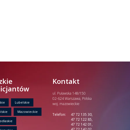
zkie
Kontakt
licjantów
ul. Puławska 148/150
02-624 Warszawa, Polska
kie
Lubelskie
woj. mazowieckie
lskie
Mazowieckie
Telefon:
47 72 135 30,
47 72 122 85,
odlaskie
47 72 142 01,
47 72 142 02