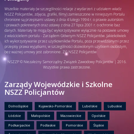
Wszelkie materiały (w szczególności relacje z wydarzeń z udziałem władz
NSZZ Policjantów, zdjęcia, grafiki, filmy) zamieszczone w niniejszym Portalu
chronione są przepisami ustawy z dnia 4 lutego 1994 r. o prawie autorskim
i prawach pokrewnych oraz ustawy z dnia 27 lipca 2001 r. o ochronie baz
danych. Materiały te mogą być wykorzystywane wyłącznie na postawie umowy
z właścicielem portalu - Zarządem Głównym NSZZ Policjantów. Jakiekolwiek
ich wykorzystywanie przez użytkowników Portalu, poza przewidzianymi przez
przepisy prawa wyjątkami, w szczególności dozwolonym użytkiem osobistym,
bez ważnej umowy jest zabronione. ZG NSZZ Policjantów
NSZZP © Niezależny Samorządny Związek Zawodowy Policjantów | 2016.
Wszystkie prawa zastrzeżone.
Zarządy Wojewódzkie i Szkolne
NSZZ Policjantów
Dolnośląskie
Kujawsko-Pomorskie
Lubelskie
Lubuskie
Łódzkie
Małopolskie
Mazowieckie
Opolskie
Podkarpackie
Podlaskie
Pomorskie
Śląskie