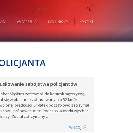
ASY
WYDARZENIA
KOMUNIKATY
KONTAKT
OLICJANTA
 usiłowanie zabójstwa policjantów
Piekar Śląskich zatrzymali do kontroli mężczyznę,
zał się w obszarze zabudowanym o 52 km/h
olonej prędkości. 34-latek początkowo zatrzymał
po chwili próbował uciec. Podczas ucieczki wjechał
iuszy. Został zatrzymany ..
więcej