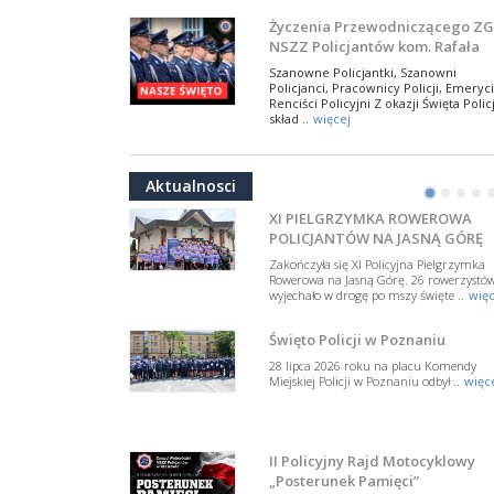
W Biedrusku, pod Tablicą Pamiątkową
Życzenia Przewodniczącego ZG
poświęconą starszemu sierżantowi Mar
NSZZ Policjantów kom. Rafała
..
więcej
Jankowskiego z okazji Święta
Szanowne Policjantki, Szanowni
Policji 2026
Policjanci, Pracownicy Policji, Emeryci
50-lecie BOA. Zarząd Główny N
Renciści Policyjni Z okazji Święta Policj
Policjantów z uznaniem
skład ..
więcej
dla funkcjonariuszy policyjnej
17 lipca 2026 roku w Muzeum Wojska
NSZZ Policjantów: Policja nie m
formacji kontrterrorystycznej
Polskiego w Warszawie odbyła się uroczys
być wciągana w bieżące spory
gala z okazji 50-lecia Centralnego
Aktualnosci
Pododdziału ..
więcej
polityczne
•
•
•
•
W przestrzeni publicznej po raz kolej
pojawiły się wypowiedzi, które uderza
XI PIELGRZYMKA ROWEROWA
w funkcjonariuszki i funkcjonariuszy
POLICJANTÓW NA JASNĄ GÓRĘ
Policj ..
więcej
Zakończyła się XI Policyjna Pielgrzymka
Dodatkowe zarobkowanie
Rowerowa na Jasną Górę. 26 rowerzystó
wyjechało w drogę po mszy święte ..
więc
policjantów. NSZZP: obecne
rozwiązania wymagają zmian
Do Sejmu trafiła petycja dotycząca
Święto Policji w Poznaniu
zmiany przepisów regulujących
podejmowanie przez policjantów
28 lipca 2026 roku na placu Komendy
dodatkowej pracy zarobkowe ..
więce
Miejskiej Policji w Poznaniu odbył ..
więc
Krok 1. Umorzenie. Krok 2. Walk
z hejtem
Postępowanie dotyczące interwencji
II Policyjny Rajd Motocyklowy
Policji w miejscu zamieszkania red.
„Posterunek Pamięci”
Tomasza Sakiewicza zostało umorzon