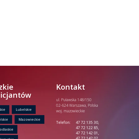
zkie
Kontakt
licjantów
ul. Puławska 148/150
02-624 Warszawa, Polska
kie
Lubelskie
woj. mazowieckie
lskie
Mazowieckie
Telefon:
47 72 135 30,
47 72 122 85,
odlaskie
47 72 142 01,
47 72 142 02