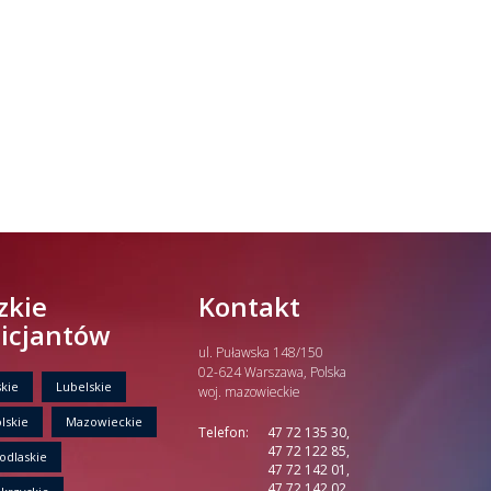
zkie
Kontakt
licjantów
ul. Puławska 148/150
02-624 Warszawa, Polska
kie
Lubelskie
woj. mazowieckie
lskie
Mazowieckie
Telefon:
47 72 135 30,
47 72 122 85,
odlaskie
47 72 142 01,
47 72 142 02