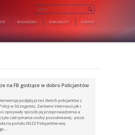
ASY
WYDARZENIA
KOMUNIKATY
KONTAKT
e na FB godzące w dobro Policjantów
nterwencję podjętą przez dwóch policjantów z
olicji w Strzegomiu. Zarówno internauci jak i
ko opisywały sposób jej przeprowadzenia a
czyła zatrzymania osoby poszukiwanej - pisze
a na portalu NSZZ Policjantów woj.
o. ..