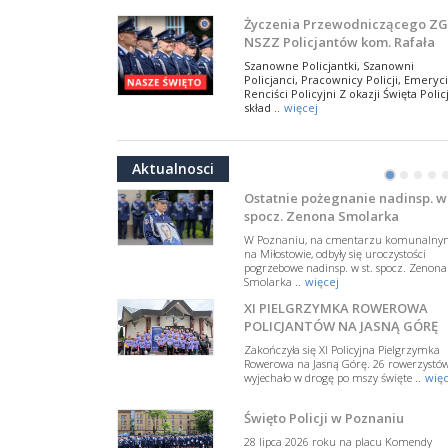
NSZZ Policjantów
Na zaproszenie Zarządu Głównego NSZZ
Życzenia Przewodniczącego ZG
Policjantów w Polsce gościł Rafael Laskows
NSZZ Policjantów kom. Rafała
Departamentu Policji w Nowym Jorku, o
Jankowskiego z okazji Święta
..
więcej
Szanowne Policjantki, Szanowni
Policji 2026
Policjanci, Pracownicy Policji, Emeryci
PAMIĘTAMY I ODDAJMY HOŁD ST
Renciści Policyjni Z okazji Święta Policj
SIERŻ. MARKOWI SIENICKIEMU
skład ..
więcej
W Biedrusku, pod Tablicą Pamiątkową
NSZZ Policjantów: Policja nie m
poświęconą starszemu sierżantowi Mar
być wciągana w bieżące spory
..
więcej
Aktualnosci
polityczne
•
•
•
•
W przestrzeni publicznej po raz kolej
pojawiły się wypowiedzi, które uderza
Ostatnie pożegnanie nadinsp. w 
w funkcjonariuszki i funkcjonariuszy
spocz. Zenona Smolarka
Policj ..
więcej
W Poznaniu, na cmentarzu komunalny
Dodatkowe zarobkowanie
na Miłostowie, odbyły się uroczystości
pogrzebowe nadinsp. w st. spocz. Zenona
policjantów. NSZZP: obecne
Smolarka ..
więcej
rozwiązania wymagają zmian
Do Sejmu trafiła petycja dotycząca
XI PIELGRZYMKA ROWEROWA
zmiany przepisów regulujących
podejmowanie przez policjantów
POLICJANTÓW NA JASNĄ GÓRĘ
dodatkowej pracy zarobkowe ..
więce
Zakończyła się XI Policyjna Pielgrzymka
Rowerowa na Jasną Górę. 26 rowerzystó
Krok 1. Umorzenie. Krok 2. Walk
wyjechało w drogę po mszy święte ..
więc
z hejtem
Postępowanie dotyczące interwencji
Święto Policji w Poznaniu
Policji w miejscu zamieszkania red.
Tomasza Sakiewicza zostało umorzon
28 lipca 2026 roku na placu Komendy