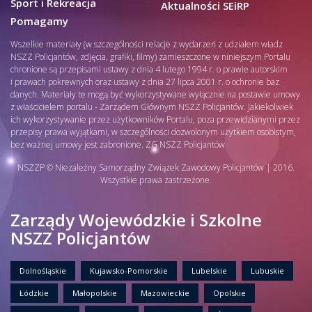
Sport i Rekreacja
Aktualności SEiRP
Pomagamy
Wszelkie materiały (w szczególności relacje z wydarzeń z udziałem władz
NSZZ Policjantów, zdjęcia, grafiki, filmy) zamieszczone w niniejszym Portalu
chronione są przepisami ustawy z dnia 4 lutego 1994 r. o prawie autorskim
i prawach pokrewnych oraz ustawy z dnia 27 lipca 2001 r. o ochronie baz
danych. Materiały te mogą być wykorzystywane wyłącznie na postawie umowy
z właścicielem portalu - Zarządem Głównym NSZZ Policjantów. Jakiekolwiek
ich wykorzystywanie przez użytkowników Portalu, poza przewidzianymi przez
przepisy prawa wyjątkami, w szczególności dozwolonym użytkiem osobistym,
bez ważnej umowy jest zabronione. ZG NSZZ Policjantów
NSZZP © Niezależny Samorządny Związek Zawodowy Policjantów | 2016.
Wszystkie prawa zastrzeżone.
Zarządy Wojewódzkie i Szkolne
NSZZ Policjantów
Dolnośląskie
Kujawsko-Pomorskie
Lubelskie
Lubuskie
Łódzkie
Małopolskie
Mazowieckie
Opolskie