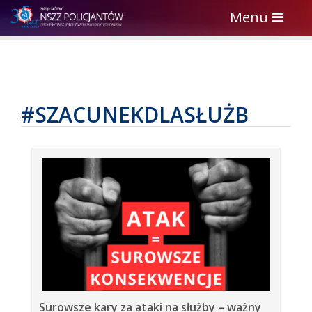
Toggle
Menu
navigation
#SZACUNEKDLASŁUŻB
Surowsze kary za ataki na służby – ważny