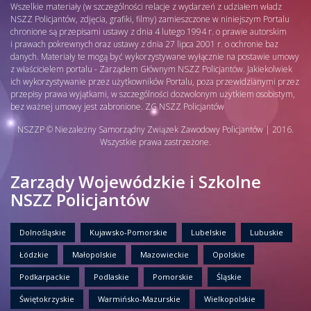
Wszelkie materiały (w szczególności relacje z wydarzeń z udziałem władz
NSZZ Policjantów, zdjęcia, grafiki, filmy) zamieszczone w niniejszym Portalu
chronione są przepisami ustawy z dnia 4 lutego 1994 r. o prawie autorskim
i prawach pokrewnych oraz ustawy z dnia 27 lipca 2001 r. o ochronie baz
danych. Materiały te mogą być wykorzystywane wyłącznie na postawie umowy
z właścicielem portalu - Zarządem Głównym NSZZ Policjantów. Jakiekolwiek
ich wykorzystywanie przez użytkowników Portalu, poza przewidzianymi przez
przepisy prawa wyjątkami, w szczególności dozwolonym użytkiem osobistym,
bez ważnej umowy jest zabronione. ZG NSZZ Policjantów
NSZZP © Niezależny Samorządny Związek Zawodowy Policjantów | 2016.
Wszystkie prawa zastrzeżone.
Zarządy Wojewódzkie i Szkolne
NSZZ Policjantów
Dolnośląskie
Kujawsko-Pomorskie
Lubelskie
Lubuskie
Łódzkie
Małopolskie
Mazowieckie
Opolskie
Podkarpackie
Podlaskie
Pomorskie
Śląskie
Świętokrzyskie
Warmińsko-Mazurskie
Wielkopolskie