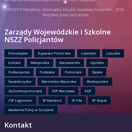
NSZZP © Niezależny Samorządny Związek Zawodowy Policjantów | 2016.
Wszystkie prawa zastrzeżone.
Zarządy Wojewódzkie i Szkolne
NSZZ Policjantów
Dolnośląskie
Kujawsko-Pomorskie
Lubelskie
Lubuskie
Łódzkie
Małopolskie
Mazowieckie
Opolskie
Podkarpackie
Podlaskie
Pomorskie
Śląskie
Świętokrzyskie
Warmińsko-Mazurskie
Wielkopolskie
Zachodniopomorskie
KSP Warszawa
KGP
CSP Legionowo
SP Katowice
SP Piła
SP Słupsk
Akademia Policji w Szczytnie
Kontakt