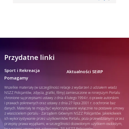
Przydatne linki
Sport i Rekreacja
Aktualności SEiRP
Pomagamy
Wszelkie materiały (w szczególności relacje z wydarzeń z udziałem władz
NSZZ Policjantów, zdjęcia, grafiki, filmy) zamieszczone w niniejszym Portalu
chronione są przepisami ustawy z dnia 4 lutego 1994 r. o prawie autorskim
i prawach pokrewnych oraz ustawy z dnia 27 lipca 2001 r. o ochronie baz
danych. Materiały te mogą być wykorzystywane wyłącznie na postawie umowy
z właścicielem portalu - Zarządem Głównym NSZZ Policjantów. Jakiekolwiek
ich wykorzystywanie przez użytkowników Portalu, poza przewidzianymi przez
przepisy prawa wyjątkami, w szczególności dozwolonym użytkiem osobistym,
bez ważnej umowy jest zabronione. ZG NSZZ Policjantów