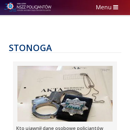
Toggle
Menu
navigation
STONOGA
Kto ujawnił dane osobowe policjantów