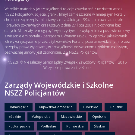
Wszelkie materiały (w szczególności relacje z wydarzeń z udziałem władz
NSZZ Policjantów, zdjęcia, grafiki, filmy) zamieszczone w niniejszym Portalu
chronione są przepisami ustawy z dnia 4 lutego 1994 r. o prawie autorskim
i prawach pokrewnych oraz ustawy z dnia 27 lipca 2001 r. o ochronie baz
danych. Materiały te mogą być wykorzystywane wyłącznie na postawie umowy
z właścicielem portalu - Zarządem Głównym NSZZ Policjantów. Jakiekolwiek
ich wykorzystywanie przez użytkowników Portalu, poza przewidzianymi przez
przepisy prawa wyjątkami, w szczególności dozwolonym użytkiem osobistym,
bez ważnej umowy jest zabronione. ZG NSZZ Policjantów
NSZZP © Niezależny Samorządny Związek Zawodowy Policjantów | 2016.
Wszystkie prawa zastrzeżone.
Zarządy Wojewódzkie i Szkolne
NSZZ Policjantów
Dolnośląskie
Kujawsko-Pomorskie
Lubelskie
Lubuskie
Łódzkie
Małopolskie
Mazowieckie
Opolskie
Podkarpackie
Podlaskie
Pomorskie
Śląskie