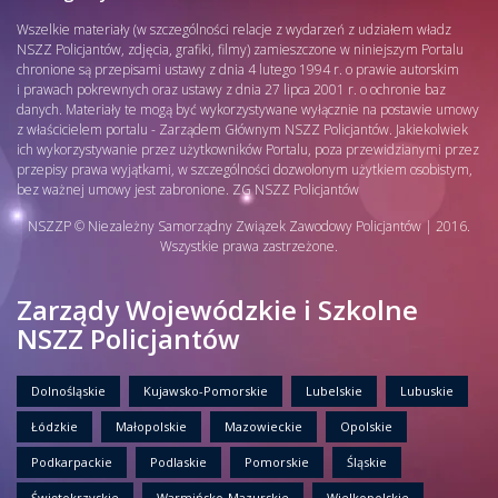
Wszelkie materiały (w szczególności relacje z wydarzeń z udziałem władz
NSZZ Policjantów, zdjęcia, grafiki, filmy) zamieszczone w niniejszym Portalu
chronione są przepisami ustawy z dnia 4 lutego 1994 r. o prawie autorskim
i prawach pokrewnych oraz ustawy z dnia 27 lipca 2001 r. o ochronie baz
danych. Materiały te mogą być wykorzystywane wyłącznie na postawie umowy
z właścicielem portalu - Zarządem Głównym NSZZ Policjantów. Jakiekolwiek
ich wykorzystywanie przez użytkowników Portalu, poza przewidzianymi przez
przepisy prawa wyjątkami, w szczególności dozwolonym użytkiem osobistym,
bez ważnej umowy jest zabronione. ZG NSZZ Policjantów
NSZZP © Niezależny Samorządny Związek Zawodowy Policjantów | 2016.
Wszystkie prawa zastrzeżone.
Zarządy Wojewódzkie i Szkolne
NSZZ Policjantów
Dolnośląskie
Kujawsko-Pomorskie
Lubelskie
Lubuskie
Łódzkie
Małopolskie
Mazowieckie
Opolskie
Podkarpackie
Podlaskie
Pomorskie
Śląskie
Świętokrzyskie
Warmińsko-Mazurskie
Wielkopolskie