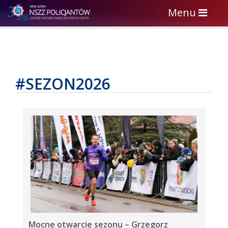
Toggle
Menu
navigation
#SEZON2026
Mocne otwarcie sezonu – Grzegorz