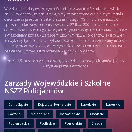
Wszelkie materiały (w szczególności relacje z wydarzeń z udziałem władz
NSZZ Policjantów, zdjęcia, grafiki, filmy) zamieszczone w niniejszym Portalu
chronione są przepisami ustawy z dnia 4 lutego 1994 r. o prawie autorskim
i prawach pokrewnych oraz ustawy z dnia 27 lipca 2001 r. o ochronie baz
danych. Materiały te mogą być wykorzystywane wyłącznie na postawie umowy
z właścicielem portalu - Zarządem Głównym NSZZ Policjantów. Jakiekolwiek
ich wykorzystywanie przez użytkowników Portalu, poza przewidzianymi przez
przepisy prawa wyjątkami, w szczególności dozwolonym użytkiem osobistym,
bez ważnej umowy jest zabronione. ZG NSZZ Policjantów
NSZZP © Niezależny Samorządny Związek Zawodowy Policjantów | 2016.
Wszystkie prawa zastrzeżone.
Zarządy Wojewódzkie i Szkolne
NSZZ Policjantów
Dolnośląskie
Kujawsko-Pomorskie
Lubelskie
Lubuskie
Łódzkie
Małopolskie
Mazowieckie
Opolskie
Podkarpackie
Podlaskie
Pomorskie
Śląskie