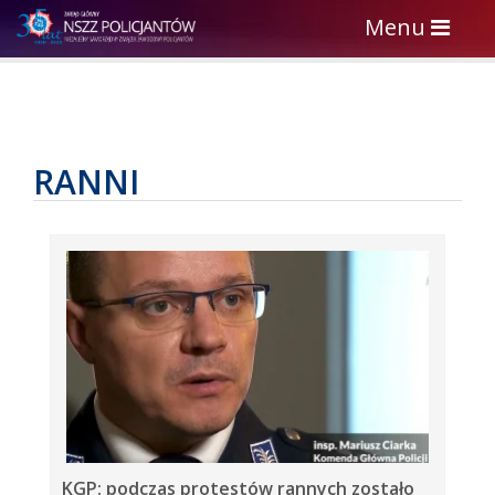
Toggle
Menu
navigation
RANNI
KGP: podczas protestów rannych zostało