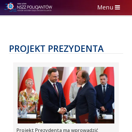
Toggle
Menu
navigation
PROJEKT PREZYDENTA
Projekt Prezydenta ma wprowadzić