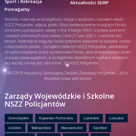
Sport i Rekreacja
Aktualności SEiRP
Pomagamy
Wszelkie materiały (w szczególności relacje z wydarzeń z udziałem władz
NSZZ Policjantów, zdjęcia, grafiki, filmy) zamieszczone w niniejszym Portalu
chronione są przepisami ustawy z dnia 4 lutego 1994 r. o prawie autorskim
i prawach pokrewnych oraz ustawy z dnia 27 lipca 2001 r. o ochronie baz
danych. Materiały te mogą być wykorzystywane wyłącznie na postawie umowy
z właścicielem portalu - Zarządem Głównym NSZZ Policjantów. Jakiekolwiek
ich wykorzystywanie przez użytkowników Portalu, poza przewidzianymi przez
przepisy prawa wyjątkami, w szczególności dozwolonym użytkiem osobistym,
bez ważnej umowy jest zabronione. ZG NSZZ Policjantów
NSZZP © Niezależny Samorządny Związek Zawodowy Policjantów | 2016.
Wszystkie prawa zastrzeżone.
Zarządy Wojewódzkie i Szkolne
NSZZ Policjantów
Dolnośląskie
Kujawsko-Pomorskie
Lubelskie
Lubuskie
Łódzkie
Małopolskie
Mazowieckie
Opolskie