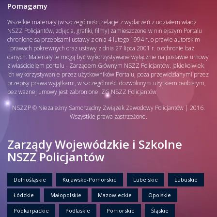
Pomagamy
Wszelkie materiały (w szczególności relacje z wydarzeń z udziałem władz
NSZZ Policjantów, zdjęcia, grafiki, filmy) zamieszczone w niniejszym Portalu
chronione są przepisami ustawy z dnia 4 lutego 1994 r. o prawie autorskim
i prawach pokrewnych oraz ustawy z dnia 27 lipca 2001 r. o ochronie baz
danych. Materiały te mogą być wykorzystywane wyłącznie na postawie umowy
z właścicielem portalu - Zarządem Głównym NSZZ Policjantów. Jakiekolwiek
ich wykorzystywanie przez użytkowników Portalu, poza przewidzianymi przez
przepisy prawa wyjątkami, w szczególności dozwolonym użytkiem osobistym,
bez ważnej umowy jest zabronione. ZG NSZZ Policjantów
NSZZP © Niezależny Samorządny Związek Zawodowy Policjantów | 2016.
Wszystkie prawa zastrzeżone.
Zarządy Wojewódzkie i Szkolne
NSZZ Policjantów
Dolnośląskie
Kujawsko-Pomorskie
Lubelskie
Lubuskie
Łódzkie
Małopolskie
Mazowieckie
Opolskie
Podkarpackie
Podlaskie
Pomorskie
Śląskie