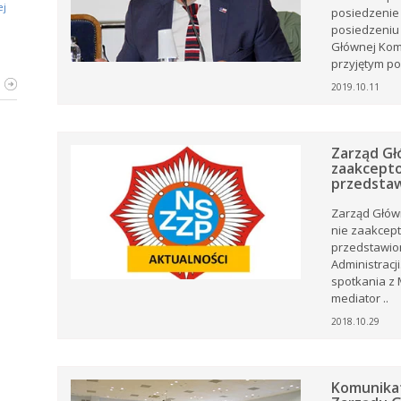
ej
posiedzenie
posiedzeniu 
Głównej Komi
ZZ
przyjętym po
i,
2019.10.11
i,
ej
tów
Zarząd Gł
zaakcepto
ia
rku
ęta
przedsta
ów
e
Zarząd Główn
ki z
nie zaakcept
przedstawio
Administracj
.
spotkania z 
 i
mediator ..
i
2018.10.29
oże
st.
ny
Komunikat
ją