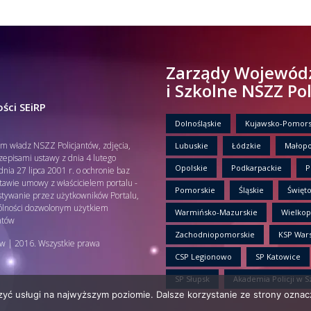
ki z
.
Zarządy Wojewód
i Szkolne NSZZ Po
ści SEiRP
Dolnośląskie
Kujawsko-Pomors
em władz NSZZ Policjantów, zdjęcia,
Lubuskie
Łódzkie
Małopo
rzepisami ustawy z dnia 4 lutego
Opolskie
Podkarpackie
P
nia 27 lipca 2001 r. o ochronie baz
tawie umowy z właścicielem portalu -
Pomorskie
Śląskie
Święto
tywanie przez użytkowników Portalu,
gólności dozwolonym użytkiem
Warmińsko-Mazurskie
Wielkop
ntów
Zachodniopomorskie
KSP War
w | 2016. Wszystkie prawa
CSP Legionowo
SP Katowice
SP Słupsk
Akademia Policji w S
zyć usługi na najwyższym poziomie. Dalsze korzystanie ze strony oznacz