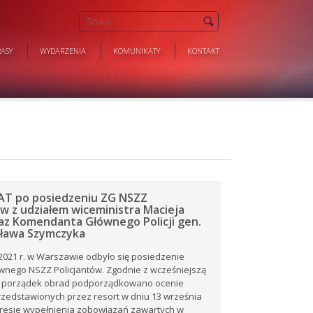
ASY
WYDARZENIA
KOMUNIKATY
KONTAKT
T po posiedzeniu ZG NSZZ
ów z udziałem wiceministra Macieja
az Komendanta Głównego Policji gen.
osława Szymczyka
2021 r. w Warszawie odbyło się posiedzenie
wnego NSZZ Policjantów. Zgodnie z wcześniejszą
 porządek obrad podporządkowano ocenie
rzedstawionych przez resort w dniu 13 września
kresie wypełnienia zobowiązań zawartych w