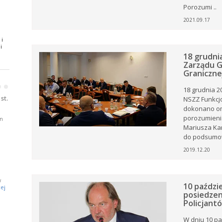
Porozumi ..
ki z
2021.09.17
 i
.
i
18 grudnia
Zarządu G
oże
Graniczne
•
•
18 grudnia 2
ny
ją
st.
NSZZ Funkcjo
dokonano om
porozumienia
m
Mariusza Kam
do podsumow
2019.12.20
j
w
a
10 paździ
ej
posiedze
Policjant
e.
W dniu 10 pa