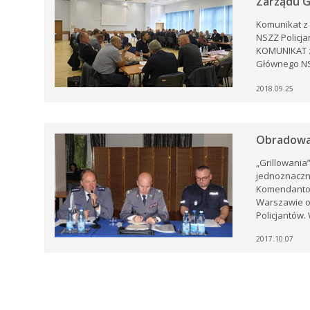
Zarządu G
m
Komunikat z
NSZZ Policja
KOMUNIKAT z
Głównego NSZ
w
2018.09.25
j
ej
a
Obradowa
ej
e.
„Grillowania”
jednoznaczn
Komendantowi
Warszawie o
Policjantów. 
2017.10.07
i,
tów
rku
e