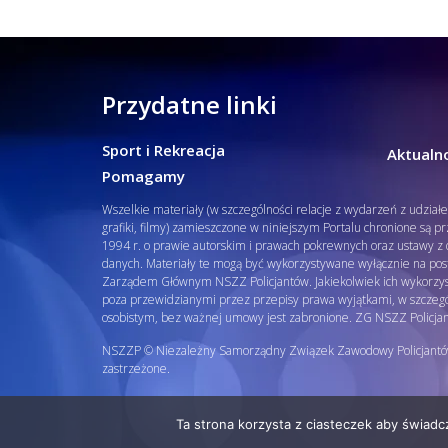
Policjantów w Polsce gościł Rafael Laskows
Departamentu Policji w Nowym Jorku, o
..
więcej
PAMIĘTAMY I ODDAJMY HOŁD ST
SIERŻ. MARKOWI SIENICKIEMU
Przydatne linki
W Biedrusku, pod Tablicą Pamiątkową
poświęconą starszemu sierżantowi Mar
..
więcej
Sport i Rekreacja
Aktualno
Pomagamy
Wszelkie materiały (w szczególności relacje z wydarzeń z udział
grafiki, filmy) zamieszczone w niniejszym Portalu chronione są p
1994 r. o prawie autorskim i prawach pokrewnych oraz ustawy z d
danych. Materiały te mogą być wykorzystywane wyłącznie na pos
Zarządem Głównym NSZZ Policjantów. Jakiekolwiek ich wykorzys
poza przewidzianymi przez przepisy prawa wyjątkami, w szcze
osobistym, bez ważnej umowy jest zabronione. ZG NSZZ Policja
NSZZP © Niezależny Samorządny Związek Zawodowy Policjantó
zastrzeżone.
Ta strona korzysta z ciasteczek aby świadc