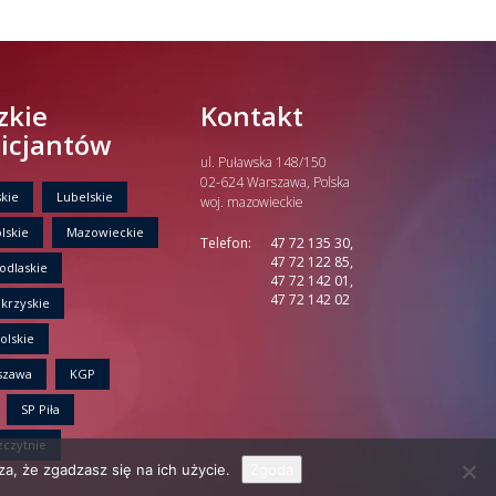
zkie
Kontakt
licjantów
ul. Puławska 148/150
02-624 Warszawa, Polska
kie
Lubelskie
woj. mazowieckie
lskie
Mazowieckie
Telefon:
47 72 135 30,
47 72 122 85,
odlaskie
47 72 142 01,
47 72 142 02
krzyskie
olskie
szawa
KGP
SP Piła
zczytnie
a, że zgadzasz się na ich użycie.
Zgoda