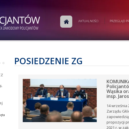
m
AKTUALNOŚCI
PRZEGLĄD PR
j
a
w
ej
e.
POSIEDZENIE ZG
•
•
ej
ZZ
KOMUNIKA
Policjant
i,
Wąsika or
insp. Jar
ej
14 września 
i,
Zarządu Głó
tów
ia
ęta
zapowiedzią
ów
propozycji p
rku
2021 r. w za
e