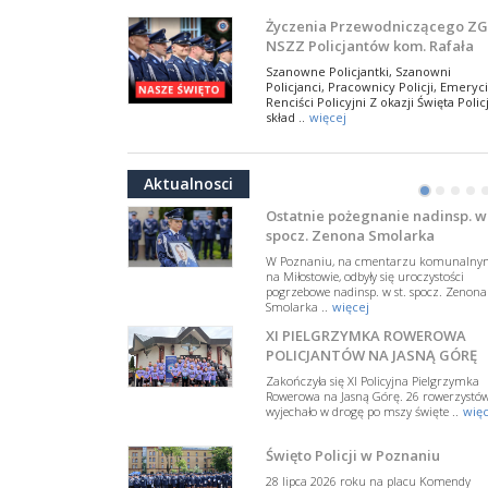
NSZZ Policjantów
Na zaproszenie Zarządu Głównego NSZZ
Życzenia Przewodniczącego ZG
Policjantów w Polsce gościł Rafael Laskows
NSZZ Policjantów kom. Rafała
Departamentu Policji w Nowym Jorku, o
Jankowskiego z okazji Święta
..
więcej
Szanowne Policjantki, Szanowni
Policji 2026
Policjanci, Pracownicy Policji, Emeryci
PAMIĘTAMY I ODDAJMY HOŁD ST
Renciści Policyjni Z okazji Święta Policj
SIERŻ. MARKOWI SIENICKIEMU
skład ..
więcej
W Biedrusku, pod Tablicą Pamiątkową
NSZZ Policjantów: Policja nie m
poświęconą starszemu sierżantowi Mar
być wciągana w bieżące spory
..
więcej
Aktualnosci
polityczne
•
•
•
•
W przestrzeni publicznej po raz kolej
pojawiły się wypowiedzi, które uderza
Ostatnie pożegnanie nadinsp. w 
w funkcjonariuszki i funkcjonariuszy
spocz. Zenona Smolarka
Policj ..
więcej
W Poznaniu, na cmentarzu komunalny
Dodatkowe zarobkowanie
na Miłostowie, odbyły się uroczystości
pogrzebowe nadinsp. w st. spocz. Zenona
policjantów. NSZZP: obecne
Smolarka ..
więcej
rozwiązania wymagają zmian
Do Sejmu trafiła petycja dotycząca
XI PIELGRZYMKA ROWEROWA
zmiany przepisów regulujących
podejmowanie przez policjantów
POLICJANTÓW NA JASNĄ GÓRĘ
dodatkowej pracy zarobkowe ..
więce
Zakończyła się XI Policyjna Pielgrzymka
Rowerowa na Jasną Górę. 26 rowerzystó
Krok 1. Umorzenie. Krok 2. Walk
wyjechało w drogę po mszy święte ..
więc
z hejtem
Postępowanie dotyczące interwencji
Święto Policji w Poznaniu
Policji w miejscu zamieszkania red.
Tomasza Sakiewicza zostało umorzon
28 lipca 2026 roku na placu Komendy