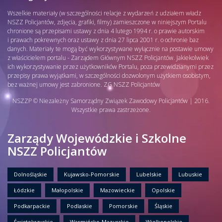
Wszelkie materiały (w szczególności relacje z wydarzeń z udziałem władz
NSZZ Policjantów, zdjęcia, grafiki, filmy) zamieszczone w niniejszym Portalu
chronione są przepisami ustawy z dnia 4 lutego 1994 r. o prawie autorskim
i prawach pokrewnych oraz ustawy z dnia 27 lipca 2001 r. o ochronie baz
danych. Materiały te mogą być wykorzystywane wyłącznie na postawie umowy
z właścicielem portalu - Zarządem Głównym NSZZ Policjantów. Jakiekolwiek
ich wykorzystywanie przez użytkowników Portalu, poza przewidzianymi przez
przepisy prawa wyjątkami, w szczególności dozwolonym użytkiem osobistym,
bez ważnej umowy jest zabronione. ZG NSZZ Policjantów
NSZZP © Niezależny Samorządny Związek Zawodowy Policjantów | 2016.
Wszystkie prawa zastrzeżone.
Zarządy Wojewódzkie i Szkolne
NSZZ Policjantów
Dolnośląskie
Kujawsko-Pomorskie
Lubelskie
Lubuskie
Łódzkie
Małopolskie
Mazowieckie
Opolskie
Podkarpackie
Podlaskie
Pomorskie
Śląskie
Świętokrzyskie
Warmińsko-Mazurskie
Wielkopolskie