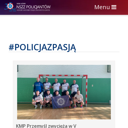
Toggle
Menu
navigation
#POLICJAZPASJĄ
KMP Przemyśl zwycięża w V