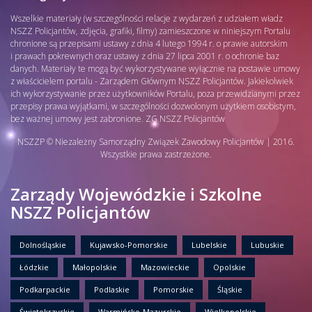
Wszelkie materiały (w szczególności relacje z wydarzeń z udziałem władz
NSZZ Policjantów, zdjęcia, grafiki, filmy) zamieszczone w niniejszym Portalu
chronione są przepisami ustawy z dnia 4 lutego 1994 r. o prawie autorskim
i prawach pokrewnych oraz ustawy z dnia 27 lipca 2001 r. o ochronie baz
danych. Materiały te mogą być wykorzystywane wyłącznie na postawie umowy
z właścicielem portalu - Zarządem Głównym NSZZ Policjantów. Jakiekolwiek
ich wykorzystywanie przez użytkowników Portalu, poza przewidzianymi przez
przepisy prawa wyjątkami, w szczególności dozwolonym użytkiem osobistym,
bez ważnej umowy jest zabronione. ZG NSZZ Policjantów
NSZZP © Niezależny Samorządny Związek Zawodowy Policjantów | 2016.
Wszystkie prawa zastrzeżone.
Zarządy Wojewódzkie i Szkolne
NSZZ Policjantów
Dolnośląskie
Kujawsko-Pomorskie
Lubelskie
Lubuskie
Łódzkie
Małopolskie
Mazowieckie
Opolskie
Podkarpackie
Podlaskie
Pomorskie
Śląskie
Świętokrzyskie
Warmińsko-Mazurskie
Wielkopolskie