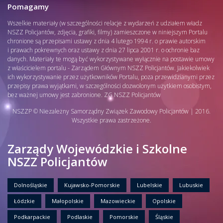
Pomagamy
Wszelkie materiały (w szczególności relacje z wydarzeń z udziałem władz
NSZZ Policjantów, zdjęcia, grafiki, filmy) zamieszczone w niniejszym Portalu
chronione są przepisami ustawy z dnia 4 lutego 1994 r. o prawie autorskim
i prawach pokrewnych oraz ustawy z dnia 27 lipca 2001 r. o ochronie baz
danych. Materiały te mogą być wykorzystywane wyłącznie na postawie umowy
z właścicielem portalu - Zarządem Głównym NSZZ Policjantów. Jakiekolwiek
ich wykorzystywanie przez użytkowników Portalu, poza przewidzianymi przez
przepisy prawa wyjątkami, w szczególności dozwolonym użytkiem osobistym,
bez ważnej umowy jest zabronione. ZG NSZZ Policjantów
NSZZP © Niezależny Samorządny Związek Zawodowy Policjantów | 2016.
Wszystkie prawa zastrzeżone.
Zarządy Wojewódzkie i Szkolne
NSZZ Policjantów
Dolnośląskie
Kujawsko-Pomorskie
Lubelskie
Lubuskie
Łódzkie
Małopolskie
Mazowieckie
Opolskie
Podkarpackie
Podlaskie
Pomorskie
Śląskie