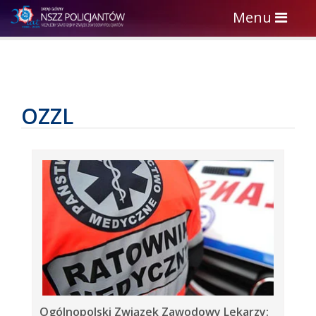
Toggle
Menu
navigation
OZZL
Ogólnopolski Związek Zawodowy Lekarzy: