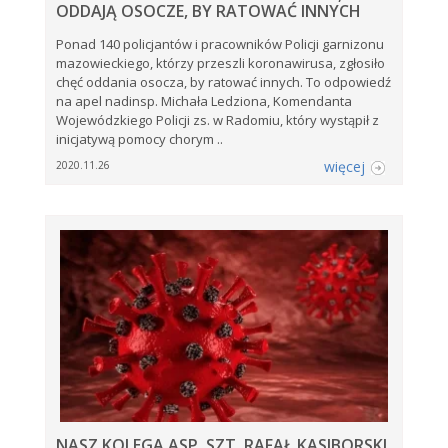
ODDAJĄ OSOCZE, BY RATOWAĆ INNYCH
Ponad 140 policjantów i pracowników Policji garnizonu
mazowieckiego, którzy przeszli koronawirusa, zgłosiło
chęć oddania osocza, by ratować innych. To odpowiedź
na apel nadinsp. Michała Ledziona, Komendanta
Wojewódzkiego Policji zs. w Radomiu, który wystąpił z
inicjatywą pomocy chorym ..
więcej
2020.11.26
NASZ KOLEGA ASP. SZT. RAFAŁ KASIBORSKI