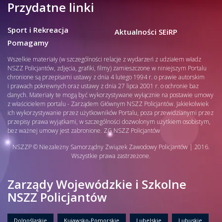
Przydatne linki
Sport i Rekreacja
Aktualności SEiRP
Pomagamy
Wszelkie materiały (w szczególności relacje z wydarzeń z udziałem władz
NSZZ Policjantów, zdjęcia, grafiki, filmy) zamieszczone w niniejszym Portalu
chronione są przepisami ustawy z dnia 4 lutego 1994 r. o prawie autorskim
i prawach pokrewnych oraz ustawy z dnia 27 lipca 2001 r. o ochronie baz
danych. Materiały te mogą być wykorzystywane wyłącznie na postawie umowy
z właścicielem portalu - Zarządem Głównym NSZZ Policjantów. Jakiekolwiek
ich wykorzystywanie przez użytkowników Portalu, poza przewidzianymi przez
przepisy prawa wyjątkami, w szczególności dozwolonym użytkiem osobistym,
bez ważnej umowy jest zabronione. ZG NSZZ Policjantów
NSZZP © Niezależny Samorządny Związek Zawodowy Policjantów | 2016.
Wszystkie prawa zastrzeżone.
Zarządy Wojewódzkie i Szkolne
NSZZ Policjantów
Dolnośląskie
Kujawsko-Pomorskie
Lubelskie
Lubuskie