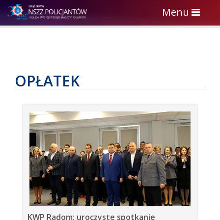
Toggle
Menu
navigation
OPŁATEK
KWP Radom: uroczyste spotkanie