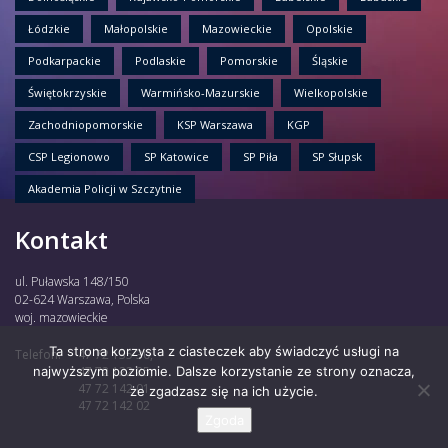
Łódzkie
Małopolskie
Mazowieckie
Opolskie
Podkarpackie
Podlaskie
Pomorskie
Śląskie
Świętokrzyskie
Warmińsko-Mazurskie
Wielkopolskie
Zachodniopomorskie
KSP Warszawa
KGP
CSP Legionowo
SP Katowice
SP Piła
SP Słupsk
Akademia Policji w Szczytnie
Kontakt
ul. Puławska 148/150
02-624 Warszawa, Polska
woj. mazowieckie
Ta strona korzysta z ciasteczek aby świadczyć usługi na
Telefon:
47 72 135 30,
najwyższym poziomie. Dalsze korzystanie ze strony oznacza,
47 72 122 85,
47 72 142 01,
że zgadzasz się na ich użycie.
47 72 142 02
Zgoda