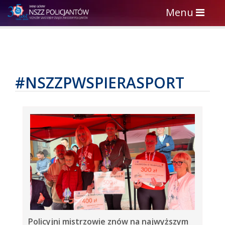
Toggle
Menu
navigation
#NSZZPWSPIERASPORT
Policyjni mistrzowie znów na najwyższym